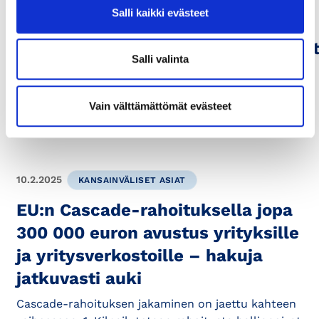
Salli kaikki evästeet
Kasvata liiketoimintaasi
Euroopassa: Pitchaa ratkaisusi Su
Salli valinta
-tapahtumassa
Suomalaisten yritysten, jotka haluavat kasvattaa
Vain välttämättömät evästeet
liiketoimintaansa Euroopassa ja EU:n
kumppanimaissa, kannattaa...
10.2.2025
KANSAINVÄLISET ASIAT
EU:n Cascade-rahoituksella jopa
300 000 euron avustus yrityksille
ja yritysverkostoille – hakuja
jatkuvasti auki
Cascade-rahoituksen jakaminen on jaettu kahteen