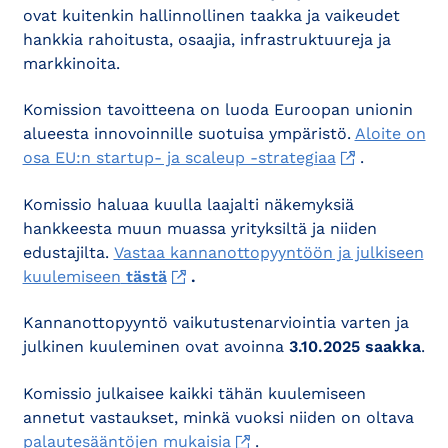
ovat kuitenkin hallinnollinen taakka ja vaikeudet
hankkia rahoitusta, osaajia, infrastruktuureja ja
markkinoita.
Komission tavoitteena on luoda Euroopan unionin
alueesta innovoinnille suotuisa ympäristö.
Aloite on
osa EU:n startup- ja scaleup -strategiaa
.
Komissio haluaa kuulla laajalti näkemyksiä
hankkeesta muun muassa yrityksiltä ja niiden
edustajilta.
Vastaa kannanottopyyntöön ja julkiseen
kuulemiseen
tästä
.
Kannanottopyyntö vaikutustenarviointia varten ja
julkinen kuuleminen ovat avoinna
3.10.2025 saakka
.
Komissio julkaisee kaikki tähän kuulemiseen
annetut vastaukset, minkä vuoksi niiden on oltava
palautesääntöjen mukaisia
.