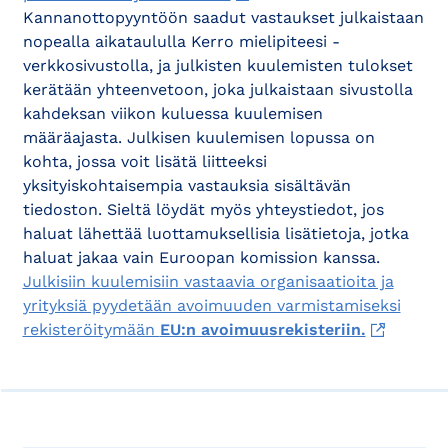
Kannanottopyyntöön saadut vastaukset julkaistaan
nopealla aikataululla Kerro mielipiteesi -
verkkosivustolla, ja julkisten kuulemisten tulokset
kerätään yhteenvetoon, joka julkaistaan sivustolla
kahdeksan viikon kuluessa kuulemisen
määräajasta. Julkisen kuulemisen lopussa on
kohta, jossa voit lisätä liitteeksi
yksityiskohtaisempia vastauksia sisältävän
tiedoston. Sieltä löydät myös yhteystiedot, jos
haluat lähettää luottamuksellisia lisätietoja, jotka
haluat jakaa vain Euroopan komission kanssa.
Julkisiin kuulemisiin vastaavia organisaatioita ja
yrityksiä pyydetään avoimuuden varmistamiseksi
rekisteröitymään
EU:n avoimuusrekisteriin.