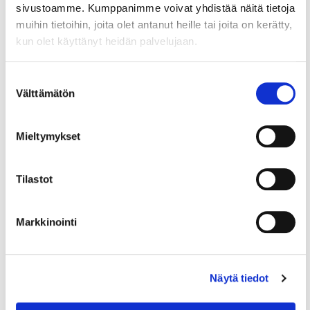
sivustoamme. Kumppanimme voivat yhdistää näitä tietoja
muihin tietoihin, joita olet antanut heille tai joita on kerätty,
kun olet käyttänyt heidän palvelujaan.
Suostumuksen
Välttämätön
valinta
Mieltymykset
9.6.2026
KANSAINVÄLISET ASIAT
Tilastot
Mitä EU:n cascade-rahoitus
tarjoaa yrityksille
Markkinointi
Startupeille ja pk-yrityksille cascade-rahoitus on
erinomainen reitti päästä käsiksi EU-rahoitukseen.
Näytä tiedot
9.12.2025
KANSAINVÄLISET ASIAT