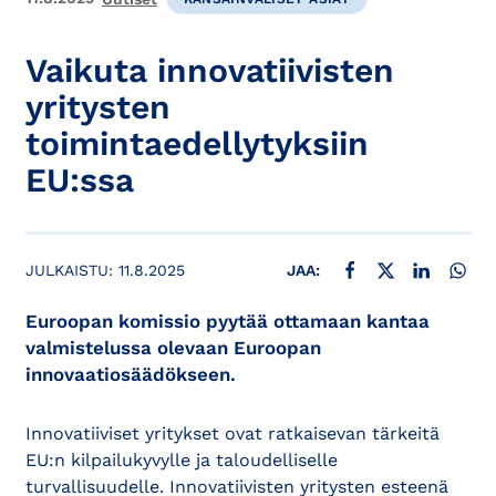
Vaikuta innovatiivisten
yritysten
toimintaedellytyksiin
EU:ssa
JAA FACEBOOKISSA
JAA X:SSÄ
JAA LINKE
JAA
JULKAISTU:
11.8.2025
JAA:
Euroopan komissio pyytää ottamaan kantaa
valmistelussa olevaan Euroopan
innovaatiosäädökseen.
Innovatiiviset yritykset ovat ratkaisevan tärkeitä
EU:n kilpailukyvylle ja taloudelliselle
turvallisuudelle. Innovatiivisten yritysten esteenä