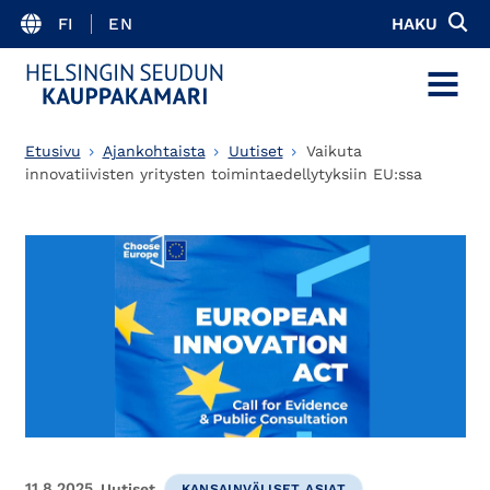
FI
EN
HAKU
MENU
Etusivu
Ajankohtaista
Uutiset
Vaikuta
innovatiivisten yritysten toimintaedellytyksiin EU:ssa
11.8.2025
Uutiset
KANSAINVÄLISET ASIAT