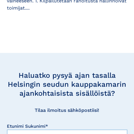
vaiheeseen. 1. Kilpailutetaan rahoitusta hallinnoivat
toimijat....
Tilaa
uutisia
Haluatko pysyä ajan tasalla
Helsingin seudun kauppakamarin
ajankohtaisista sisällöistä?
Tilaa ilmoitus sähköpostiisi!
Etunimi Sukunimi*