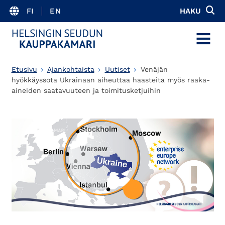
FI
EN
HAKU
MENU
Etusivu
Ajankohtaista
Uutiset
Venäjän
hyökkäyssota Ukrainaan aiheuttaa haasteita myös raaka-
aineiden saatavuuteen ja toimitusketjuihin