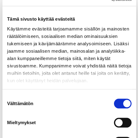
matchmaking-tapahtumia, joissa on
mahdollisuus verkostoitua ja tavata
ennaltasovituissa, kahdenvälisissä
Tämä sivusto käyttää evästeitä
tapaamisissa potentiaalisia
Käytämme evästeitä tarjoamamme sisällön ja mainosten
yhteistyökumppaneita eri maista.
räätälöimiseen, sosiaalisen median ominaisuuksien
tukemiseen ja kävijämäärämme analysoimiseen. Lisäksi
Tulevat tapahtumat löytyvät
EEN-
jaamme sosiaalisen median, mainosalan ja analytiikka-
tapahtumakalenterista
.
alan kumppaneillemme tietoja siitä, miten käytät
sivustoamme. Kumppanimme voivat yhdistää näitä tietoja
muihin tietoihin, joita olet antanut heille tai joita on kerätty,
kun olet käyttänyt heidän palvelujaan.
Suostumuksen
Lue myös
Välttämätön
valinta
Mieltymykset