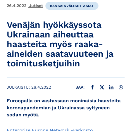
26.4.2022
Uutiset
KANSAINVÄLISET ASIAT
Venäjän hyökkäyssota
Ukrainaan aiheuttaa
haasteita myös raaka-
aineiden saatavuuteen ja
toimitusketjuihin
JAA FACEBOOKISSA
JAA X:SSÄ
JAA LINKE
JAA
JULKAISTU:
26.4.2022
JAA:
Euroopalla on vastassaan moninaisia haasteita
koronapandemian ja Ukrainassa syttyneen
sodan myötä.
Enterprise Europe Network -verkosto