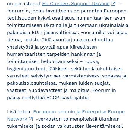
on perustanut
EU Clusters Support Ukraine
-
foorumin, jonka tavoitteena on parantaa Euroopan
teollisuuden kykyä osallistua humanitaarisen avun
toimittamiseen Ukrainalle ja tukemaan ukrainalaisia
pakolaisia EU:n jäsenvaltioissa. Foorumilla voi jakaa
tietoa, rekisteröidä avuntarjouksen, ehdottaa
yhteistyötä ja pyytää apua kiireellisten
humanitaaristen tarpeiden hankinnan ja
toimittamisen helpottamiseksi – ruoka,
hygieniatuotteet, lääkkeet, sekä henkilökohtaiset
varusteet selviytymisen varmistamiseksi sodassa ja
pakolaisolosuhteissa, mukaan lukien suojat,
vaatteet, vuodevaatteet ja majoitus. Foorumiin
pääsy edellyttää ECCP-käyttäjätiliä.
Lisätietoa
Euroopan unionin ja Enterprise Europe
Network
-verkoston toimenpiteistä Ukrainan
tukemiseksi ja sodan vaikutusten lieventämiseksi.