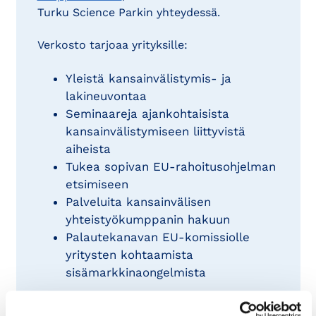
Turku Science Parkin yhteydessä.
Verkosto tarjoaa yrityksille:
Yleistä kansainvälistymis- ja
lakineuvontaa
Seminaareja ajankohtaisista
kansainvälistymiseen liittyvistä
aiheista
Tukea sopivan EU-rahoitusohjelman
etsimiseen
Palveluita kansainvälisen
yhteistyökumppanin hakuun
Palautekanavan EU-komissiolle
yritysten kohtaamista
sisämarkkinaongelmista
EEN-verkosto järjestää muun muassa