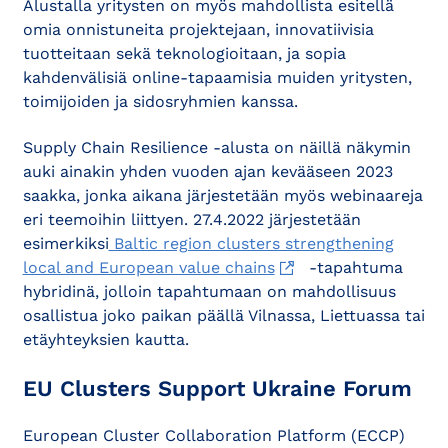
Alustalla yritysten on myös mahdollista esitellä
omia onnistuneita projektejaan, innovatiivisia
tuotteitaan sekä teknologioitaan, ja sopia
kahdenvälisiä online-tapaamisia muiden yritysten,
toimijoiden ja sidosryhmien kanssa.
Supply Chain Resilience -alusta on näillä näkymin
auki ainakin yhden vuoden ajan kevääseen 2023
saakka, jonka aikana järjestetään myös webinaareja
eri teemoihin liittyen. 27.4.2022 järjestetään
esimerkiksi
Baltic region clusters strengthening
local and European value chains
-tapahtuma
hybridinä, jolloin tapahtumaan on mahdollisuus
osallistua joko paikan päällä Vilnassa, Liettuassa tai
etäyhteyksien kautta.
EU Clusters Support Ukraine Forum
European Cluster Collaboration Platform (ECCP)