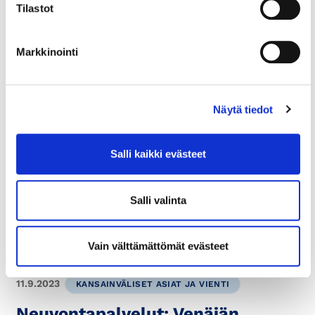
Tilastot
Markkinointi
17.12.2024
KRIISIT
Näytä tiedot
Päivitetty 24.10.2025: Ukrainan
Salli kaikki evästeet
sodan vaikutukset yrityksiin
Olemme koonneet pakotteisiin liittyvää tietoa,
Salli valinta
tietolähteitä ja toimintaohjeita tähän artikkeliin.
Venäjän aloitettua täysimittaisen hyökkäyssodan
ja...
Vain välttämättömät evästeet
11.9.2023
KANSAINVÄLISET ASIAT JA VIENTI
Neuvontapalvelut: Venäjän