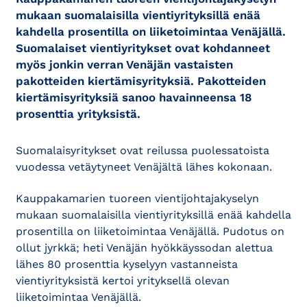
mukaan suomalaisilla vientiyrityksillä enää
kahdella prosentilla on liiketoimintaa Venäjällä.
Suomalaiset vientiyritykset ovat kohdanneet
myös jonkin verran Venäjän vastaisten
pakotteiden kiertämisyrityksiä. Pakotteiden
kiertämisyrityksiä sanoo havainneensa 18
prosenttia yrityksistä.
Suomalaisyritykset ovat reilussa puolessatoista
vuodessa vetäytyneet Venäjältä lähes kokonaan.
Kauppakamarien tuoreen vientijohtajakyselyn
mukaan suomalaisilla vientiyrityksillä enää kahdella
prosentilla on liiketoimintaa Venäjällä. Pudotus on
ollut jyrkkä; heti Venäjän hyökkäyssodan alettua
lähes 80 prosenttia kyselyyn vastanneista
vientiyrityksistä kertoi yrityksellä olevan
liiketoimintaa Venäjällä.