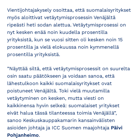
Vientijohtajakysely osoittaa, että suomalaisyritykset
myös aloittivat vetäytymisprosessin Venäjältä
ripeästi heti sodan alettua. Vetäytymisprosessi on
nyt kesken enää noin kuudella prosentilla
yrityksistä, kun se vuosi sitten oli kesken noin 15
prosentilla ja vielä elokuussa noin kymmenellä
prosentilla yrityksistä.
”Näyttää siltä, että vetäytymisprosessit on suurelta
osin saatu päätökseen ja voidaan sanoa, että
lähestulkoon kaikki suomalaisyritykset ovat
poistuneet Venäjältä. Toki vielä muutamilla
vetäytyminen on kesken, mutta viesti on
kaikkinensa hyvin selkeä: suomalaiset yritykset
eivät halua tässä tilanteessa toimia Venäjällä”,
sanoo Keskuskauppakamarin kansainvälisten
asioiden johtaja ja ICC Suomen maajohtaja
Päivi
Pohjanheimo
.