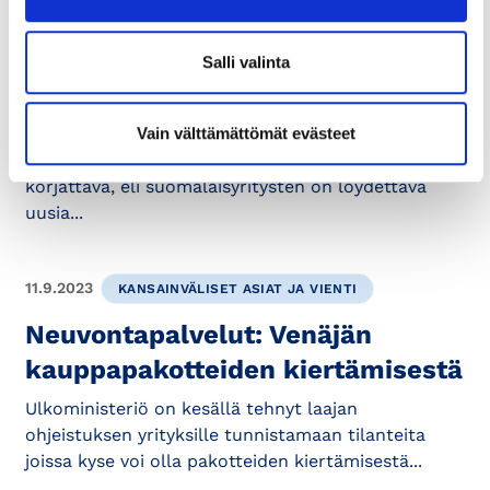
Heikentynyt kysyntä piinaa
suomalaisia vientiyrityksiä –
Salli valinta
Kauppakamarien
vientijohtajakysely
Vain välttämättömät evästeet
”Kysynnän ja tarjonnan kohtaanto-ongelmaa olisi
korjattava, eli suomalaisyritysten on löydettävä
uusia...
11.9.2023
KANSAINVÄLISET ASIAT JA VIENTI
Neuvontapalvelut: Venäjän
kauppapakotteiden kiertämisestä
Ulkoministeriö on kesällä tehnyt laajan
ohjeistuksen yrityksille tunnistamaan tilanteita
joissa kyse voi olla pakotteiden kiertämisestä...