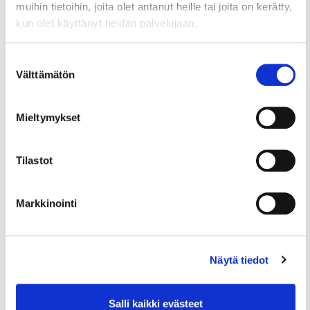
muihin tietoihin, joita olet antanut heille tai joita on kerätty,
kun olet käyttänyt heidän palvelujaan.
Suostumuksen
Välttämätön
valinta
Mieltymykset
17.12.2024
KRIISIT
Päivitetty 24.10.2025: Ukrainan
Tilastot
sodan vaikutukset yrityksiin
Olemme koonneet pakotteisiin liittyvää tietoa,
Markkinointi
tietolähteitä ja toimintaohjeita tähän artikkeliin.
Venäjän aloitettua täysimittaisen hyökkäyssodan
ja...
Näytä tiedot
14.1.2024
KANSAINVÄLISET ASIAT
Salli kaikki evästeet