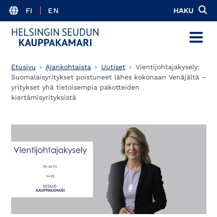
FI
EN
HAKU
MENU
Etusivu
Ajankohtaista
Uutiset
Vientijohtajakysely:
Suomalaisyritykset poistuneet lähes kokonaan Venäjältä –
yritykset yhä tietoisempia pakotteiden
kiertämisyrityksistä