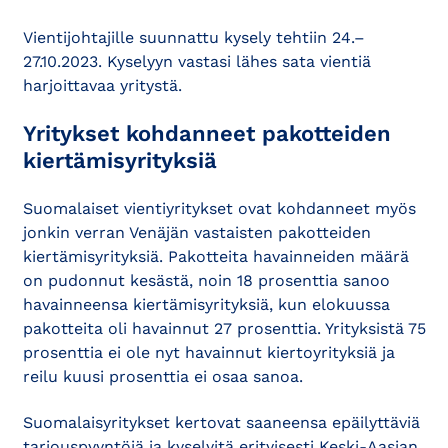
Vientijohtajille suunnattu kysely tehtiin 24.–
27.10.2023. Kyselyyn vastasi lähes sata vientiä
harjoittavaa yritystä.
Yritykset kohdanneet pakotteiden
kiertämisyrityksiä
Suomalaiset vientiyritykset ovat kohdanneet myös
jonkin verran Venäjän vastaisten pakotteiden
kiertämisyrityksiä. Pakotteita havainneiden määrä
on pudonnut kesästä, noin 18 prosenttia sanoo
havainneensa kiertämisyrityksiä, kun elokuussa
pakotteita oli havainnut 27 prosenttia. Yrityksistä 75
prosenttia ei ole nyt havainnut kiertoyrityksiä ja
reilu kuusi prosenttia ei osaa sanoa.
Suomalaisyritykset kertovat saaneensa epäilyttäviä
tarjouspyyntöjä ja kyselyitä erityisesti Keski-Aasian