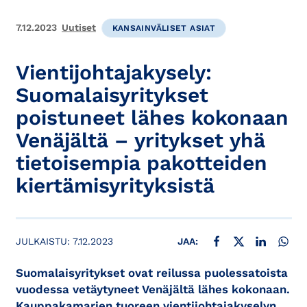
7.12.2023
Uutiset
KANSAINVÄLISET ASIAT
Vientijohtajakysely:
Suomalaisyritykset
poistuneet lähes kokonaan
Venäjältä – yritykset yhä
tietoisempia pakotteiden
kiertämisyrityksistä
JAA FACEBOOKISSA
JAA X:SSÄ
JAA LINKE
JAA
JULKAISTU:
7.12.2023
JAA:
Suomalaisyritykset ovat reilussa puolessatoista
vuodessa vetäytyneet Venäjältä lähes kokonaan.
Kauppakamarien tuoreen vientijohtajakyselyn