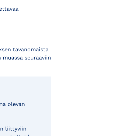
ettavaa
tyksen tavanomaista
n muassa seuraaviin
ena olevan
liittyviin