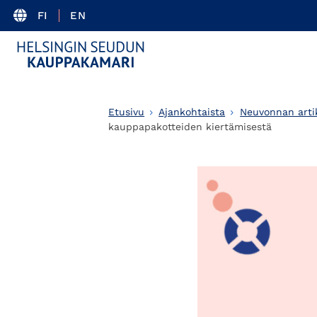
FI
EN
Etusivu
Ajankohtaista
Neuvonnan artik
kauppapakotteiden kiertämisestä