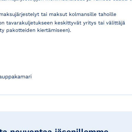
aksujärjestelyt tai maksut kolmansille tahoille
 tavarakuljetukseen keskittyvät yritys tai välittäjä
tty pakotteiden kiertämiseen).
kauppakamari
a neuvontaa jäsenillemme