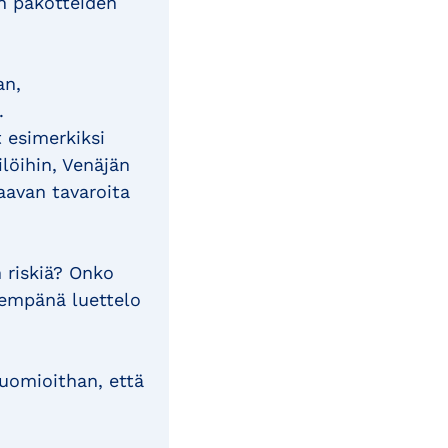
an pakotteiden
an,
.
t esimerkiksi
ilöihin, Venäjän
aavan tavaroita
 riskiä? Onko
jempänä luettelo
uomioithan, että