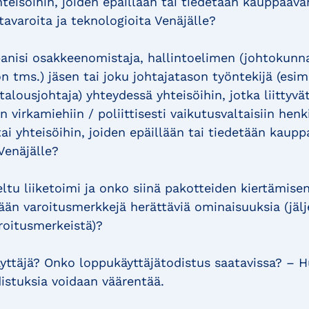
yhteisöihin, joiden epäillään tai tiedetään kauppaav
tavaroita ja teknologioita Venäjälle?
anisi osakkeenomistaja, hallintoelimen (johtokunn
n tms.) jäsen tai joku johtajatason työntekijä (esim
talousjohtaja) yhteydessä yhteisöihin, jotka liittyvä
n virkamiehiin / poliittisesti vaikutusvaltaisiin henk
ai yhteisöihin, joiden epäillään tai tiedetään kaupp
Venäjälle?
ltu liiketoimi ja onko siinä pakotteiden kiertämisen
än varoitusmerkkejä herättäviä ominaisuuksia (jäl
roitusmerkeistä)?
ttäjä? Onko loppukäyttäjätodistus saatavissa? – H
istuksia voidaan väärentää.