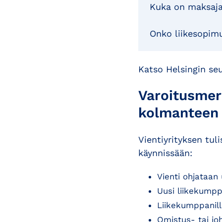
Kuka on maksaja
Onko liikesopimu
Katso Helsingin s
Varoitusmer
kolmanteen m
Vientiyrityksen tul
käynnissään:
Vienti ohjataan
Uusi liikekumpp
Liikekumppanill
Omistus- tai jo