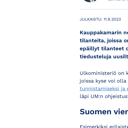
JULKAISTU:
11.9.2023
Kauppakamarin ne
tilanteita, joissa
epäillyt tilanteet
tiedusteluja uusilt
Ulkoministeriö on k
joissa kyse voi oll
tunnistamiseksi ja 
läpi UM:n ohjeistus
Suomen vien
Esimerkiksi erilais