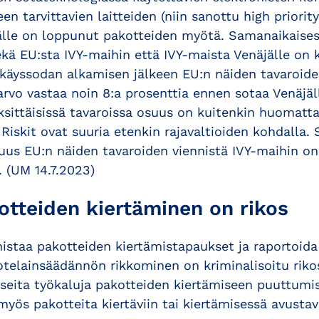
n tarvittavien laitteiden (niin sanottu high priority
jälle on loppunut pakotteiden myötä. Samanaikaises
ekä EU:sta IVY-maihin että IVY-maista Venäjälle on 
käyssodan alkamisen jälkeen EU:n näiden tavaroide
arvo vastaa noin 8:a prosenttia ennen sotaa Venäjä
yksittäisissä tavaroissa osuus on kuitenkin huomatt
 Riskit ovat suuria etenkin rajavaltioiden kohdalla
us EU:n näiden tavaroiden viennistä IVY-maihin on
 (UM 14.7.2023)
otteiden kiertäminen on rikos
nnistaa pakotteiden kiertämistapaukset ja raportoida
otelainsäädännön rikkominen on kriminalisoitu rikos
useita työkaluja pakotteiden kiertämiseen puuttumi
yös pakotteita kiertäviin tai kiertämisessä avustavi