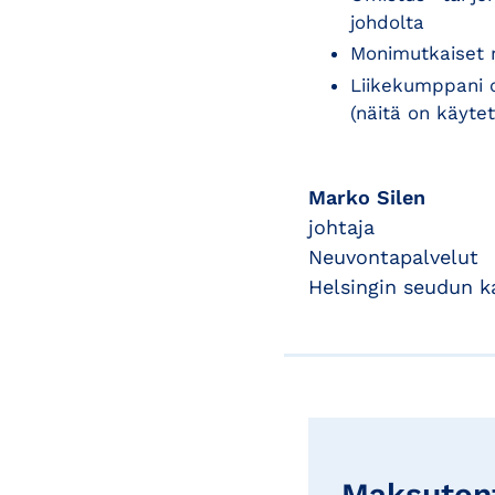
johdolta
Monimutkaiset m
Liikekumppani on
(näitä on käyte
Marko Silen
johtaja
Neuvontapalvelut
Helsingin seudun 
Maksutont