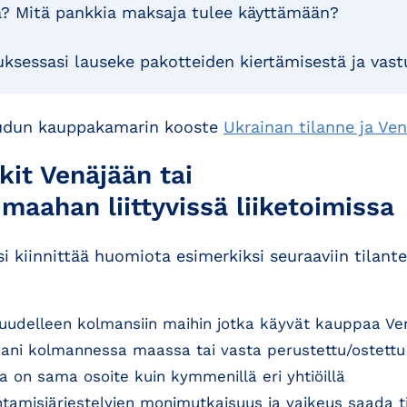
? Mitä pankkia maksaja tulee käyttämään?
ksessasi lauseke pakotteiden kiertämisestä ja vast
eudun kauppakamarin kooste
Ukrainan tilanne ja Ven
kit Venäjään tai
aahan liittyvissä liiketoimissa
isi kiinnittää huomiota esimerkiksi seuraaviin tilant
 uudelleen kolmansiin maihin jotka käyvät kauppaa Ve
ani kolmannessa maassa tai vasta perustettu/ostettu
a on sama osoite kuin kymmenillä eri yhtiöillä
htamisjärjestelyjen monimutkaisuus ja vaikeus saada ti