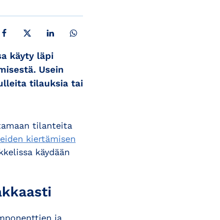
JAA FACEBOOKISSA
JAA X:SSÄ
JAA LINKEDINISSÄ
JAA WHATSAPPISSA
 käyty läpi
ämisestä. Usein
leita tilauksia tai
tamaan tilanteita
teiden kiertämisen
ikkelissa käydään
akkaasti
omponenttien ja