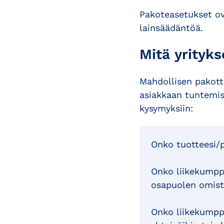
Pakoteasetukset ov
lainsäädäntöä.
Mitä yrityks
Mahdollisen pakotte
asiakkaan tuntemis
kysymyksiin:
Onko tuotteesi/p
Onko liikekumppa
osapuolen omist
Onko liikekumppa