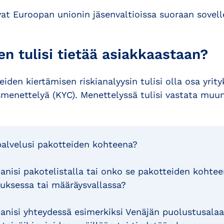
at Euroopan unionin jäsenvaltioissa suoraan sovell
en tulisi tietää asiakkaastaan?
iden kiertämisen riskianalyysin tulisi olla osa yri
menettelyä (KYC). Menettelyssä tulisi vastata muu
alvelusi pakotteiden kohteena?
nisi pakotelistalla tai onko se pakotteiden kohte
uksessa tai määräysvallassa?
nisi yhteydessä esimerkiksi Venäjän puolustusalaan 