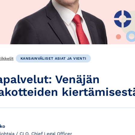
ikkelit
KANSAINVÄLISET ASIAT JA VIENTI
palvelut: Venäjän
kotteiden kiertämisest
rko
njohtaja / CLO, Chief Legal Officer