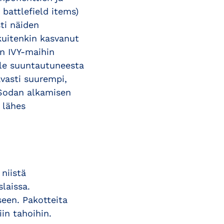
 battlefield items)
ti näiden
kuitenkin kasvanut
n IVY-maihin
lle suuntautuneesta
avasti suurempi,
. Sodan alkamisen
 lähes
 niistä
laissa.
seen. Pakotteita
in tahoihin.