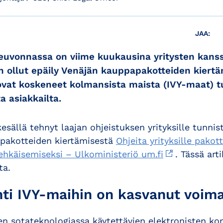
JAA:
uvonnassa on viime kuukausina yritysten kanssa
 on ollut epäily Venäjän kauppapakotteiden kiert
 ovat koskeneet kolmansista maista (IVY-maat) tul
a asiakkailta.
esällä tehnyt laajan ohjeistuksen yrityksille tunnis
a pakotteiden kiertämisestä
Ohjeita yrityksille pakot
ehkäisemiseksi – Ulkoministeriö um.fi
. Tässä art
ta.
ti IVY-maihin on kasvanut voim
ten sotateknologiassa käytettävien elektronisten k