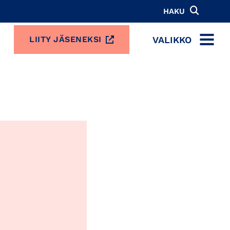
HAKU
VALIKKO
LIITY JÄSENEKSI
MENU