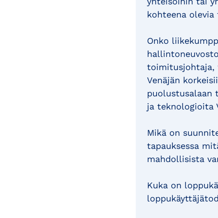
yhteisöihin tai 
kohteena olevia 
Onko liikekumpp
hallintoneuvosto
toimitusjohtaja, 
Venäjän korkeisii
puolustusalaan t
ja teknologioita 
Mikä on suunnite
tapauksessa mitä
mahdollisista va
Kuka on loppukäy
loppukäyttäjätod