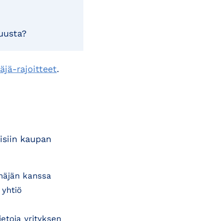
uusta?
äjä-rajoitteet
.
eisiin kaupan
näjän kanssa
 yhtiö
etoja yrityksen