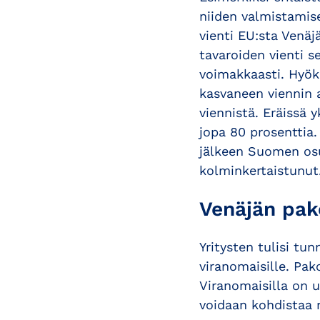
niiden valmistamisee
vienti EU:sta Venä
tavaroiden vienti s
voimakkaasti. Hyök
kasvaneen viennin 
viennistä. Eräissä 
jopa 80 prosenttia.
jälkeen Suomen osu
kolminkertaistunut.
Venäjän pak
Yritysten tulisi tu
viranomaisille. Pak
Viranomaisilla on 
voidaan kohdistaa m