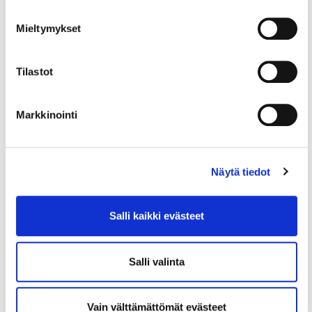
Mieltymykset
Tilastot
Markkinointi
Näytä tiedot
15.2.2022
YRITTÄJYYS JA STARTUP
Kiinnostaako yrityksen kasvu –
Salli kaikki evästeet
hae mukaan Kasvupolku®-
sparrausohjelmiin
Salli valinta
Haku Kasvu Openin Kasvupolku®-sparraukseen
käynnistyi 14.2.2022. Kasvupolulle voivat hakea
Vain välttämättömät evästeet
mukaan yritykset, jotka ovat kiinnostuneita