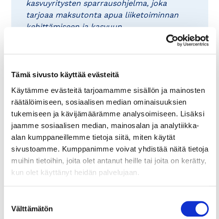
kasvuyritysten sparrausohjelma, joka
tarjoaa maksutonta apua liiketoiminnan
kehittämiseen ja kasvuun.
Kasvu Open -sparraukseen osallistuu
vuosittain satoja kasvuyrityksiä.
Sparrausten teemoja ovat esimerkiksi
Tämä sivusto käyttää evästeitä
yrityksen markkinointi, rahoitus,
Käytämme evästeitä tarjoamamme sisällön ja mainosten
kansainvälistyminen ja ulkomaankauppa.
räätälöimiseen, sosiaalisen median ominaisuuksien
Sparraajina toimivat vapaaehtoiset kasvun
tukemiseen ja kävijämäärämme analysoimiseen. Lisäksi
asiantuntijat. Kasvu Open Oy on voittoa
jaamme sosiaalisen median, mainosalan ja analytiikka-
jakamaton yhtiö.
alan kumppaneillemme tietoja siitä, miten käytät
sivustoamme. Kumppanimme voivat yhdistää näitä tietoja
muihin tietoihin, joita olet antanut heille tai joita on kerätty,
kun olet käyttänyt heidän palvelujaan.
Suostumuksen
Välttämätön
Lue myös
valinta