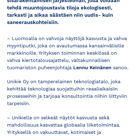
sisärakentamisen järjestelmän, jolla voidaan
tehdä muuntojoustavia tiloja ekologisesti,
tarkasti ja aikaa säästäen niin uudis- kuin
saneerauskohteisiin.
– Luomoalla on vahvoja näyttöjä kasvusta ja vahva
myyntiputki, joka on avautumassa kansainvälisille
markkinoille. Yrityksen toiminnan keskiössä on
vahva kiertotalousajattelu, valtakunnallisen
tuomariston puheenjohtaja
Lennu Keinänen
sanoo.
Unikie Oy on tamperelainen teknologiatalo, joka
kehittää teknologiaa suojattuihin reaaliaikaisiin
prosesseihin ja tarjoaa konsultointia niihin liittyviin
tarpeisiin.
– Unikiella on selkeät näytöt kasvusta sekä
mahdollisuus kasvattaa globaalia liiketoimintaa.
Yrityksellä on vakuuttavat, kotimaiset ja