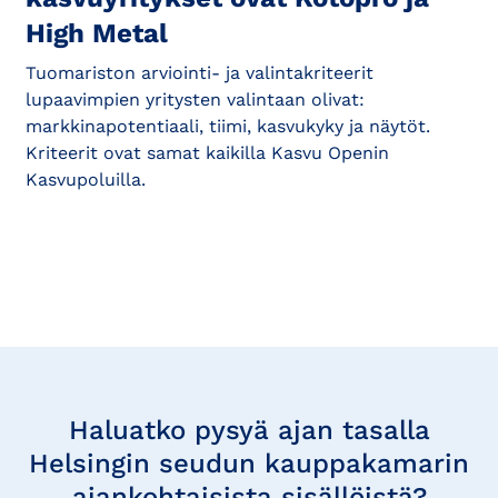
High Metal
Tuomariston arviointi- ja valintakriteerit
lupaavimpien yritysten valintaan olivat:
markkinapotentiaali, tiimi, kasvukyky ja näytöt.
Kriteerit ovat samat kaikilla Kasvu Openin
Kasvupoluilla.
Tilaa
uutisia
Haluatko pysyä ajan tasalla
Helsingin seudun kauppakamarin
ajankohtaisista sisällöistä?