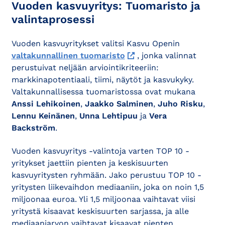
Vuoden kasvuyritys: Tuomaristo ja
valintaprosessi
Vuoden kasvuyritykset valitsi Kasvu Openin
valtakunnallinen tuomaristo
, jonka valinnat
perustuivat neljään arviointikriteeriin:
markkinapotentiaali, tiimi, näytöt ja kasvukyky.
Valtakunnallisessa tuomaristossa ovat mukana
Anssi Lehikoinen
,
Jaakko Salminen
,
Juho Risku
,
Lennu Keinänen
,
Unna Lehtipuu
ja
Vera
Backström
.
Vuoden kasvuyritys -valintoja varten TOP 10 -
yritykset jaettiin pienten ja keskisuurten
kasvuyritysten ryhmään. Jako perustuu TOP 10 -
yritysten liikevaihdon mediaaniin, joka on noin 1,5
miljoonaa euroa. Yli 1,5 miljoonaa vaihtavat viisi
yritystä kisaavat keskisuurten sarjassa, ja alle
mediaaniarvon vaihtavat kisaavat pienten