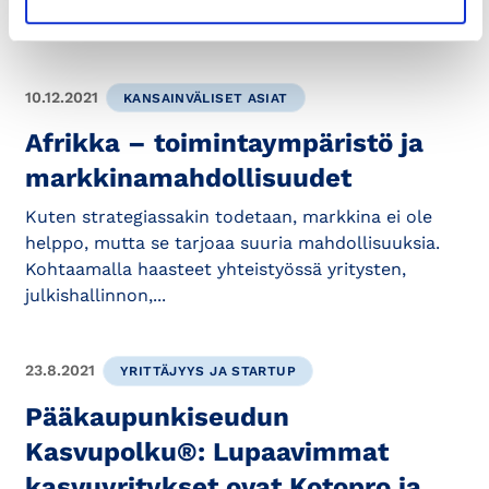
liiketoiminnan kasvattamisesta ja kehittämisestä.
10.12.2021
KANSAINVÄLISET ASIAT
Afrikka – toimintaympäristö ja
markkinamahdollisuudet
Kuten strategiassakin todetaan, markkina ei ole
helppo, mutta se tarjoaa suuria mahdollisuuksia.
Kohtaamalla haasteet yhteistyössä yritysten,
julkishallinnon,...
23.8.2021
YRITTÄJYYS JA STARTUP
Pääkaupunkiseudun
Kasvupolku®: Lupaavimmat
kasvuyritykset ovat Kotopro ja