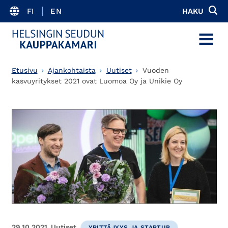
FI
EN
HAKU
MENU
Etusivu
Ajankohtaista
Uutiset
Vuoden
kasvuyritykset 2021 ovat Luomoa Oy ja Unikie Oy
29.10.2021
Uutiset
YRITTÄJYYS JA STARTUP