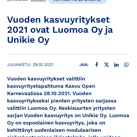
Vuoden kasvuyritykset
2021 ovat Luomoa Oy ja
Unikie Oy
JAA FACEBOOKISSA
JAA X:SSÄ
JAA LINKE
JAA
JULKAISTU:
29.10.2021
JAA:
Vuoden kasvuyritykset valittiin
kasvuyritystapahtuma Kasvu Open
Karnevaalissa 28.10.2021. Vuoden
kasvuyritykseksi pienten yritysten sarjassa
valittiin Luomoa Oy. Keskisuurten yritysten
sarjan Vuoden kasvuyritys on Unikie Oy. Luomoa
Oy on espoolainen kasvuyritys, joka on
kehittänyt uudenlaisen modulaarisen