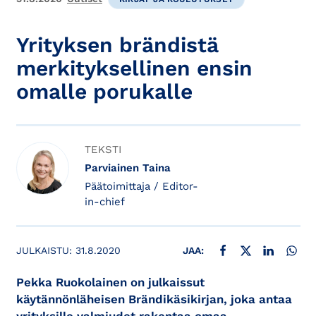
Yrityksen brändistä
merkityksellinen ensin
omalle porukalle
TEKSTI
Parviainen Taina
Päätoimittaja / Editor-
in-chief
JAA FACEBOOKISSA
JAA X:SSÄ
JAA LINKE
JAA
JULKAISTU:
31.8.2020
JAA:
Pekka Ruokolainen on julkaissut
käytännönläheisen Brändikäsikirjan, joka antaa