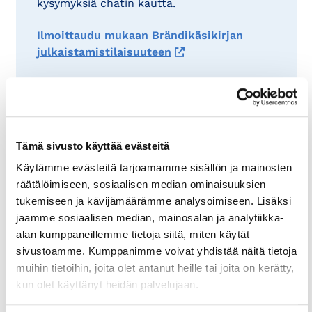
kysymyksiä chatin kautta.
Ilmoittaudu mukaan Brändikäsikirjan
julkaistamistilaisuuteen
Tilaisuudessa kuullaan
Pekka Ruokolaisen
puheenvuoro, jossa hän kertoo, mikä tekee
yritysbrändistä vetovoimaisen. Lisäksi
aihetta käsittelevässä paneelissa
Tämä sivusto käyttää evästeitä
keskustelevat toiminnanjohtaja
Sanna
Laakkio
MARK Suomen Markkinointiliitto
Käytämme evästeitä tarjoamamme sisällön ja mainosten
ry:stä ja yrittäjä, konsultti, tietokirjailija
räätälöimiseen, sosiaalisen median ominaisuuksien
Markku Vierula
Vierula Consulting Oy:stä ja
tukemiseen ja kävijämäärämme analysoimiseen. Lisäksi
content manager
Timo Vennonen
Helsinki
jaamme sosiaalisen median, mainosalan ja analytiikka-
Blinkistä.
alan kumppaneillemme tietoja siitä, miten käytät
sivustoamme. Kumppanimme voivat yhdistää näitä tietoja
muihin tietoihin, joita olet antanut heille tai joita on kerätty,
kun olet käyttänyt heidän palvelujaan.
Tutustu Brändikäsikirjaan