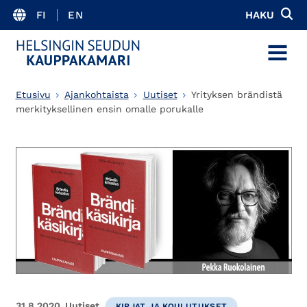
FI
EN
HAKU
MENU
Etusivu
Ajankohtaista
Uutiset
Yrityksen brändistä
merkityksellinen ensin omalle porukalle
31.8.2020
Uutiset
KIRJAT JA KOULUTUKSET