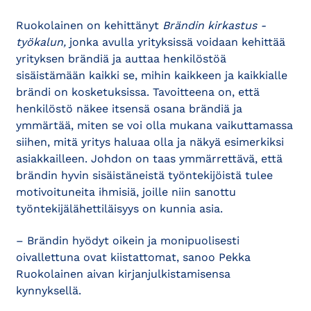
Ruokolainen on kehittänyt
Brändin kirkastus -
työkalun,
jonka avulla yrityksissä voidaan kehittää
yrityksen brändiä ja auttaa henkilöstöä
sisäistämään kaikki se, mihin kaikkeen ja kaikkialle
brändi on kosketuksissa. Tavoitteena on, että
henkilöstö näkee itsensä osana brändiä ja
ymmärtää, miten se voi olla mukana vaikuttamassa
siihen, mitä yritys haluaa olla ja näkyä esimerkiksi
asiakkailleen. Johdon on taas ymmärrettävä, että
brändin hyvin sisäistäneistä työntekijöistä tulee
motivoituneita ihmisiä, joille niin sanottu
työntekijälähettiläisyys on kunnia asia.
– Brändin hyödyt oikein ja monipuolisesti
oivallettuna ovat kiistattomat, sanoo Pekka
Ruokolainen aivan kirjanjulkistamisensa
kynnyksellä.