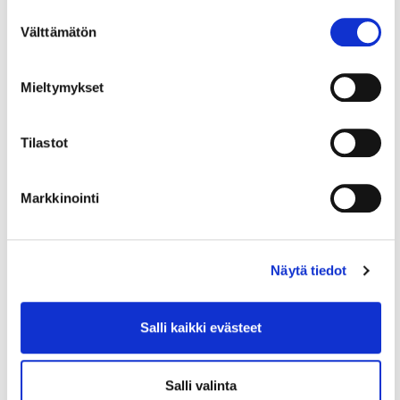
Suostumuksen
Välttämätön
Brändikäsikirjaa on saatavana myös e-
valinta
kirjana BookBeatilta, Storytelilta,
Nextorylta, Elisalta, Ellibsiltä ja
Mieltymykset
KauppakamariTiedon Ammattikirjastosta.
Tilastot
Markkinointi
Lue myös
Näytä tiedot
Salli kaikki evästeet
Salli valinta