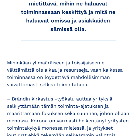
mietittävä, mihin ne haluavat
toiminnassaan keskittyä ja mitä ne
haluavat omissa ja asiakkaiden
silmissä olla.
Mihinkään ylimääräiseen ja toissijaiseen ei
välttämättä ole aikaa ja resursseja, vaan kaikessa
toiminnassa on löydettävä mahdollisimman
vaivattomasti selkeä toimintatapa.
– Brändin kirkastus -työkalu auttaa yrityksiä
selkiyttämään tämän toiminta-ajatuksen ja
määrittämään fokuksen sekä suunnan, johon ollaan
menossa. Korona on varmasti heikentänyt yritysten
toimintakykyä monessa mielessä, ja yritykset
joutuvat ehkä tekemään selkeämmin valintoja,