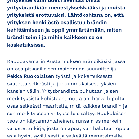
yrityksille valmiudet rakentaa omaa
yritysbrändiään menestyksekkääksi ja muista
yrityksistä erottuvaksi. Lähtökohtana on, että
yrityksen henkilöstö osallistuu brändin
kehittämiseen ja oppii ymmärtämään, miten
brändi toimii ja mihin kaikkeen se on
kosketuksissa.
Kauppakamarin Kustannuksen Brändikäsikirjassa
on osa pitkäaikaisen mainonnan suunnittelija
Pekka Ruokolaisen
työstä ja kokemuksesta
saatettu selkeästi ja johdonmukaisesti yksien
kansien väliin. Yritysbrändistä puhutaan ja sen
merkityksistä kohistaan, mutta ani harva lopulta
osaa selkeästi määritellä, mitä kaikkea brändiin ja
sen merkitykseen yritykselle sisältyy. Ruokolaisen
teos on käytännönläheinen, runsain esimerkein
varustettu kirja, josta on apua, kun halutaan oppia
asia hyvin, syvällisesti ja selkeällä menetelmällä.