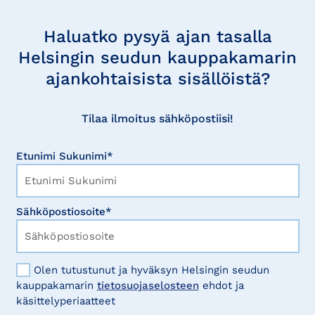
Tilaa
uutisia
Haluatko pysyä ajan tasalla
Helsingin seudun kauppakamarin
ajankohtaisista sisällöistä?
Tilaa ilmoitus sähköpostiisi!
Etunimi Sukunimi*
Sähköpostiosoite*
Olen tutustunut ja hyväksyn Helsingin seudun
kauppakamarin
tietosuojaselosteen
ehdot ja
käsittelyperiaatteet