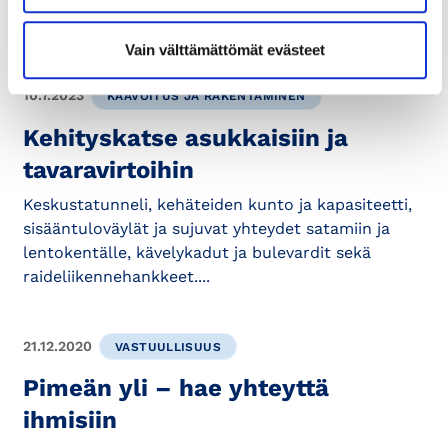
Vain välttämättömät evästeet
10.7.2023
KAAVOITUS JA RAKENTAMINEN
Kehityskatse asukkaisiin ja
tavaravirtoihin
Keskustatunneli, kehäteiden kunto ja kapasiteetti,
sisääntuloväylät ja sujuvat yhteydet satamiin ja
lento­kentälle, kävelykadut ja bulevardit sekä
raideliikenne­hankkeet....
21.12.2020
VASTUULLISUUS
Pimeän yli – hae yhteyttä
ihmisiin