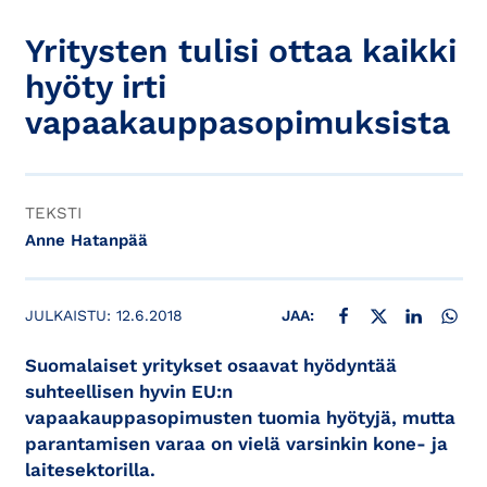
Yritysten tulisi ottaa kaikki
hyöty irti
vapaakauppasopimuksista
TEKSTI
Anne Hatanpää
JAA FACEBOOKISSA
JAA X:SSÄ
JAA LINKE
JAA
JULKAISTU:
12.6.2018
JAA:
Suomalaiset yritykset osaavat hyödyntää
suhteellisen hyvin EU:n
vapaakauppasopimusten tuomia hyötyjä, mutta
parantamisen varaa on vielä varsinkin kone- ja
laitesektorilla.