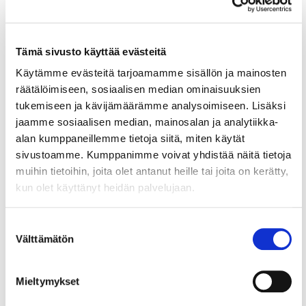
vapaakauppasopimuksista
yrityksille:
Tämä sivusto käyttää evästeitä
Ulkoministeriö
Käytämme evästeitä tarjoamamme sisällön ja mainosten
räätälöimiseen, sosiaalisen median ominaisuuksien
Ohje yrityksille kauppasopimusten
tukemiseen ja kävijämäärämme analysoimiseen. Lisäksi
tullialennusten hyödyntämiseks
i
(på
jaamme sosiaalisen median, mainosalan ja analytiikka-
svenska:
Hur dra nytta av handelsavtal?
alan kumppaneillemme tietoja siitä, miten käytät
, in English:
How to take advantage of
sivustoamme. Kumppanimme voivat yhdistää näitä tietoja
EU trade agreements
)
muihin tietoihin, joita olet antanut heille tai joita on kerätty,
Ulkoministeriön esite:
EU:n
kun olet käyttänyt heidän palvelujaan.
kauppasopimukset hyödyttävät
suomalaisyrityksiä
Suostumuksen
Välttämätön
valinta
Mieltymykset
Tulli