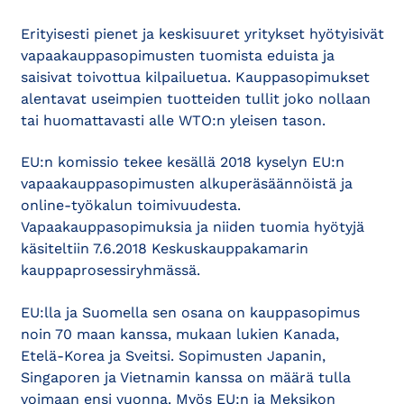
Erityisesti pienet ja keskisuuret yritykset hyötyisivät
vapaakauppasopimusten tuomista eduista ja
saisivat toivottua kilpailuetua. Kauppasopimukset
alentavat useimpien tuotteiden tullit joko nollaan
tai huomattavasti alle WTO:n yleisen tason.
EU:n komissio tekee kesällä 2018 kyselyn EU:n
vapaakauppasopimusten alkuperäsäännöistä ja
online-työkalun toimivuudesta.
Vapaakauppasopimuksia ja niiden tuomia hyötyjä
käsiteltiin 7.6.2018 Keskuskauppakamarin
kauppaprosessiryhmässä.
EU:lla ja Suomella sen osana on kauppasopimus
noin 70 maan kanssa, mukaan lukien Kanada,
Etelä-Korea ja Sveitsi. Sopimusten Japanin,
Singaporen ja Vietnamin kanssa on määrä tulla
voimaan ensi vuonna. Myös EU:n ja Meksikon