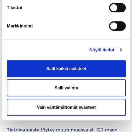
Tilastot
Kattavammat kuvaukset
tullietuuskohtelusta
Markkinointi
Euroopan komission kauppapolitiikan
pääosasto (DG Trade)
Ajankohtaista tietoa EU:n
Näytä tiedot
kauppasopimuksista
Salli kaikki evästeet
Markkinoillepääsytietokanta
Salli valinta
Markkinoillepääsytietokannassa
on
Vain välttämättömät evästeet
hyödyllistä tietoa yrityksille, jotka vievät
tavaroita EU:n ulkopuolisiin maihin.
Tietokannasta löytyy muun muassa yli 120 maan