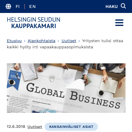
FI
EN
HAKU
MENU
Etusivu
Ajankohtaista
Uutiset
Yritysten tulisi ottaa
kaikki hyöty irti vapaakauppasopimuksista
12.6.2018
Uutiset
KANSAINVÄLISET ASIAT