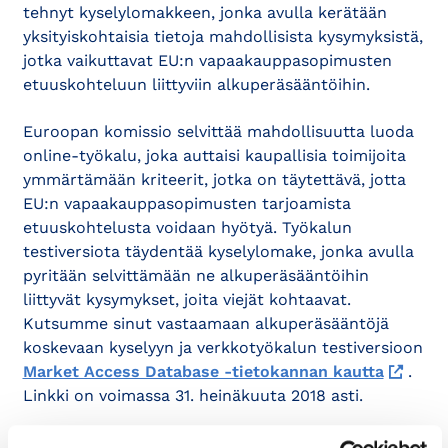
tehnyt kyselylomakkeen, jonka avulla kerätään
yksityiskohtaisia tietoja mahdollisista kysymyksistä,
jotka vaikuttavat EU:n vapaakauppasopimusten
etuuskohteluun liittyviin alkuperäsääntöihin.
Euroopan komissio selvittää mahdollisuutta luoda
online-työkalu, joka auttaisi kaupallisia toimijoita
ymmärtämään kriteerit, jotka on täytettävä, jotta
EU:n vapaakauppasopimusten tarjoamista
etuuskohtelusta voidaan hyötyä. Työkalun
testiversiota täydentää kyselylomake, jonka avulla
pyritään selvittämään ne alkuperäsääntöihin
liittyvät kysymykset, joita viejät kohtaavat.
Kutsumme sinut vastaamaan alkuperäsääntöjä
koskevaan kyselyyn ja verkkotyökalun testiversioon
Market Access Database -tietokannan kautta
.
Linkki on voimassa 31. heinäkuuta 2018 asti.
Lisätietoa