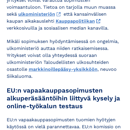
yritykset voivat varautua sopimusten
voimaantuloon. Tietoa on tarjolla muun muassa
sekä
ulkoministeriön
että kansainvälisen
kaupan aikakauslehti
Kauppapolitiikan
verkkosivuilla ja sosiaalisen median kanavilla.
Mikäli sopimuksen hyödyntämisessä on ongelmia,
ulkoministeriö auttaa niiden ratkaisemisessa.
Yritykset voivat olla yhteydessä suoraan
ulkoministeriön Taloudellisten ulkosuhteiden
osastolle
markkinoillepääsy-yksikköön
, neuvoo
Siikaluoma.
EU:n vapaakauppasopimusten
alkuperäsääntöihin liittyvä kysely ja
online-työkalun testaus
EU:n vapaakauppasopimusten tuomien hyötyjen
käytössä on vielä parannettavaa. EU:n komissio on