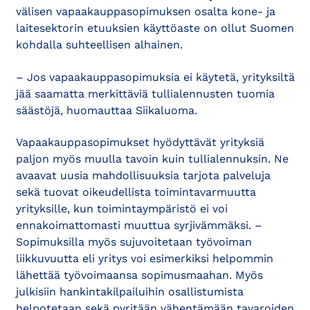
välisen vapaakauppasopimuksen osalta kone- ja
laitesektorin etuuksien käyttöaste on ollut Suomen
kohdalla suhteellisen alhainen.
– Jos vapaakauppasopimuksia ei käytetä, yrityksiltä
jää saamatta merkittäviä tullialennusten tuomia
säästöjä, huomauttaa Siikaluoma.
Vapaakauppasopimukset hyödyttävät yrityksiä
paljon myös muulla tavoin kuin tullialennuksin. Ne
avaavat uusia mahdollisuuksia tarjota palveluja
sekä tuovat oikeudellista toimintavarmuutta
yrityksille, kun toimintaympäristö ei voi
ennakoimattomasti muuttua syrjivämmäksi. –
Sopimuksilla myös sujuvoitetaan työvoiman
liikkuvuutta eli yritys voi esimerkiksi helpommin
lähettää työvoimaansa sopimusmaahan. Myös
julkisiin hankintakilpailuihin osallistumista
helpotetaan sekä pyritään vähentämään tavaroiden