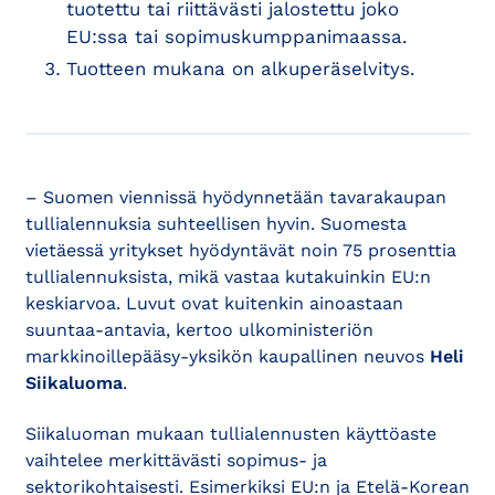
tuotettu tai riittävästi jalostettu joko
EU:ssa tai sopimuskumppanimaassa.
Tuotteen mukana on alkuperäselvitys.
– Suomen viennissä hyödynnetään tavarakaupan
tullialennuksia suhteellisen hyvin. Suomesta
vietäessä yritykset hyödyntävät noin 75 prosenttia
tullialennuksista, mikä vastaa kutakuinkin EU:n
keskiarvoa. Luvut ovat kuitenkin ainoastaan
suuntaa-antavia, kertoo ulkoministeriön
markkinoillepääsy-yksikön kaupallinen neuvos
Heli
Siikaluoma
.
Siikaluoman mukaan tullialennusten käyttöaste
vaihtelee merkittävästi sopimus- ja
sektorikohtaisesti. Esimerkiksi EU:n ja Etelä-Korean