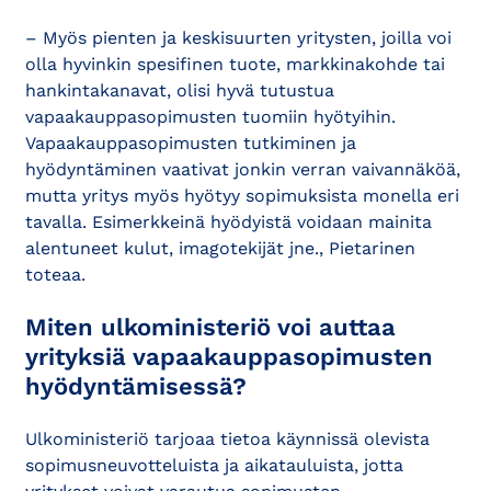
– Myös pienten ja keskisuurten yritysten, joilla voi
olla hyvinkin spesifinen tuote, markkinakohde tai
hankintakanavat, olisi hyvä tutustua
vapaakauppasopimusten tuomiin hyötyihin.
Vapaakauppasopimusten tutkiminen ja
hyödyntäminen vaativat jonkin verran vaivannäköä,
mutta yritys myös hyötyy sopimuksista monella eri
tavalla. Esimerkkeinä hyödyistä voidaan mainita
alentuneet kulut, imagotekijät jne., Pietarinen
toteaa.
Miten ulkoministeriö voi auttaa
yrityksiä vapaakauppasopimusten
hyödyntämisessä?
Ulkoministeriö tarjoaa tietoa käynnissä olevista
sopimusneuvotteluista ja aikatauluista, jotta