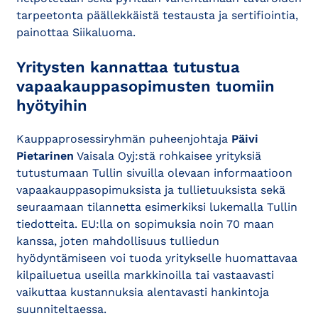
tarpeetonta päällekkäistä testausta ja sertifiointia,
painottaa Siikaluoma.
Yritysten kannattaa tutustua
vapaakauppasopimusten tuomiin
hyötyihin
Kauppaprosessiryhmän puheenjohtaja
Päivi
Pietarinen
Vaisala Oyj:stä rohkaisee yrityksiä
tutustumaan Tullin sivuilla olevaan informaatioon
vapaakauppasopimuksista ja tullietuuksista sekä
seuraamaan tilannetta esimerkiksi lukemalla Tullin
tiedotteita. EU:lla on sopimuksia noin 70 maan
kanssa, joten mahdollisuus tulliedun
hyödyntämiseen voi tuoda yritykselle huomattavaa
kilpailuetua useilla markkinoilla tai vastaavasti
vaikuttaa kustannuksia alentavasti hankintoja
suunniteltaessa.