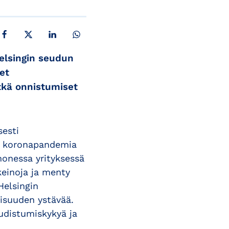
JAA FACEBOOKISSA
JAA X:SSÄ
JAA LINKEDINISSÄ
JAA WHATSAPPISSA
elsingin seudun
et
tkä onnistumiset
sesti
ut koronapandemia
monessa yrityksessä
keinoja ja menty
Helsingin
lisuuden ystävää.
udistumiskykyä ja