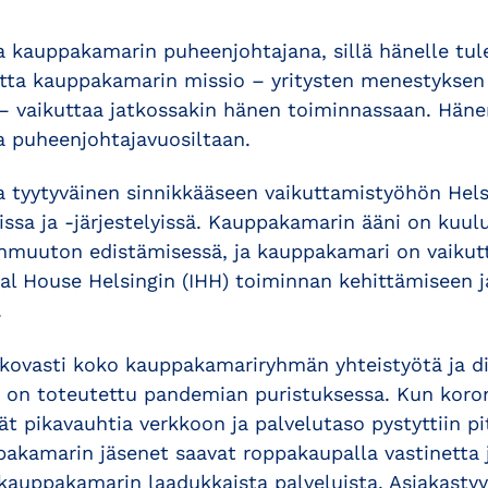
a kauppakamarin puheenjohtajana, sillä hänelle tul
tta kauppakamarin missio – yritysten menestyksen
 – vaikuttaa jatkossakin hänen toiminnassaan. Häne
a puheenjohtajavuosiltaan.
la tyytyväinen sinnikkääseen vaikuttamistyöhön Hel
issa ja -järjestelyissä. Kauppakamarin ääni on kuu
nmuuton edistämisessä, ja kauppakamari on vaiku
al House Helsingin (IHH) toiminnan kehittämiseen j
.
 kovasti koko kauppakamariryhmän yhteistyötä ja dig
ta on toteutettu pandemian puristuksessa. Kun koron
vät pikavauhtia verkkoon ja palvelutaso pystyttiin p
pakamarin jäsenet saavat roppakaupalla vastinetta
 kauppakamarin laadukkaista palveluista. Asiakastyy