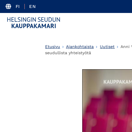
FI
EN
Etusivu
Ajankohtaista
Uutiset
Anni 
seudullista yhteistyötä