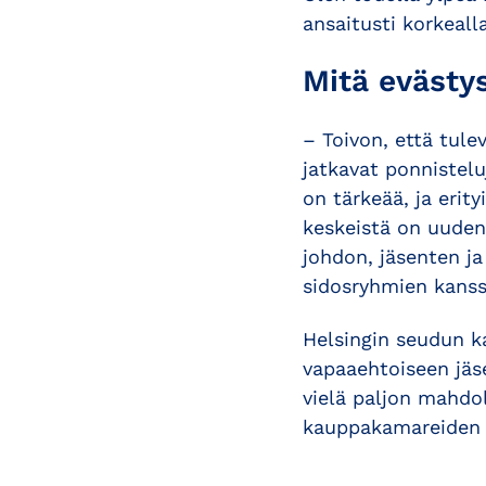
ansaitusti korkealla
Mitä evästy
– Toivon, että tul
jatkavat ponnistel
on tärkeää, ja erit
keskeistä on uuden
johdon, jäsenten j
sidosryhmien kanss
Helsingin seudun k
vapaaehtoiseen jäs
vielä paljon mahdo
kauppakamareiden 