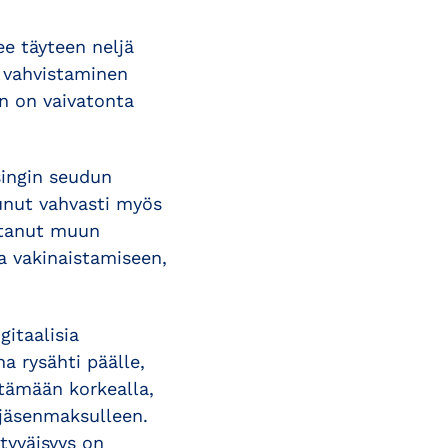
ee täyteen neljä
 vahvistaminen
n on vaivatonta
singin seudun
lunut vahvasti myös
ttanut muun
a vakinaistamiseen,
itaalisia
a rysähti päälle,
itämään korkealla,
 jäsenmaksulleen.
tyväisyys on