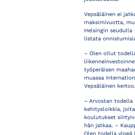
Vepsäläinen ei jatk
maksimivuotta, mu
Helsingin seudulla
listata onnistumisi
– Olen ollut todel
liikenneinvestoinne
työperäisen maaha
muassa Internation
Vepsäläinen kertoo
– Arvostan todella
kehitysloikkia, joi
koulutukset siirtyi
hän jatkaa. – Kaup
Olen todella ylpeä