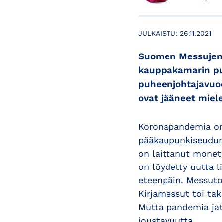
JULKAISTU:
26.11.2021
Suomen Messujen t
kauppakamarin puh
puheenjohtajavuod
ovat jääneet miel
Koronapandemia on 
pääkaupunkiseudun 
on laittanut monet 
on löydetty uutta l
eteenpäin. Messutoi
Kirjamessut toi tak
Mutta pandemia jat
joustavuutta.