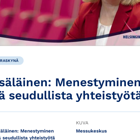
ERASKYNÄ
säläinen: Menestymine
ä seudullista yhteistyöt
KUVA
säläinen: Menestyminen
Messukeskus
ä seudullista yhteistyötä