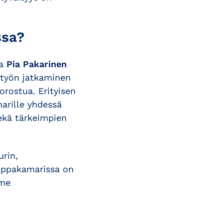
ssa?
a
Pia Pakarinen
styön jatkaminen
orostua. Erityisen
arille yhdessä
ekä tärkeimpien
rin,
uppakamarissa on
mme