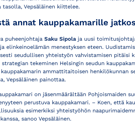
 tasolla, Vepsäläinen kiittelee.
stä annat kauppakamarille jatko
eva puheenjohtaja
Saku Sipola
ja uusi toimitusjohtaj
uja elinkeinoelämän menestyksen eteen. Uudistami
yisesti seudullisen yhteistyön vahvistamisen pitäisi k
 strategian tekeminen Helsingin seudun kauppakam
a kauppakamarin ammattitaitoisen henkilökunnan s
a, Vepsäläinen painottaa.
auppakamari on jäsenmäärältään Pohjoismaiden suu
enyyteen perustuva kauppakamari. – Koen, että ka
llisuuksia esimerkiksi yhteistyöhön naapurimaide
kanssa, sanoo Vepsäläinen.