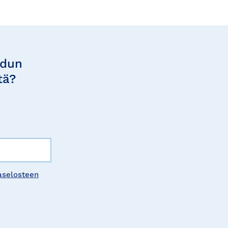
udun
tä?
aselosteen