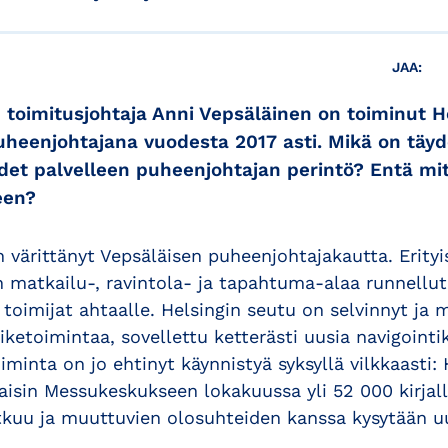
JAA:
oimitusjohtaja Anni Vepsäläinen on toiminut H
eenjohtajana vuodesta 2017 asti. Mikä on täyd
et palvelleen puheenjohtajan perintö? Entä mi
een?
värittänyt Vepsäläisen puheenjohtajakautta. Erityi
matkailu-, ravintola- ja tapahtuma-alaa runnell
toimijat ahtaalle. Helsingin seutu on selvinnyt ja 
iiketoimintaa, sovellettu ketterästi uusia navigointi
minta on jo ehtinyt käynnistyä syksyllä vilkkaasti: 
aisin Messukeskukseen lokakuussa yli 52 000 kirjal
kuu ja muuttuvien olosuhteiden kanssa kysytään u