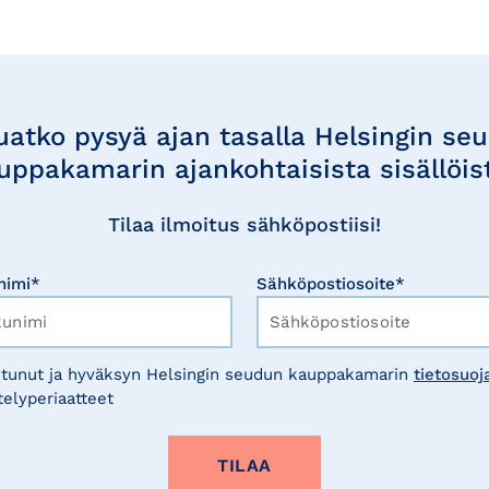
uatko pysyä ajan tasalla Helsingin se
uppakamarin ajankohtaisista sisällöis
Tilaa ilmoitus sähköpostiisi!
nimi*
Sähköpostiosoite*
tunut ja hyväksyn Helsingin seudun kauppakamarin
tietosuoj
telyperiaatteet