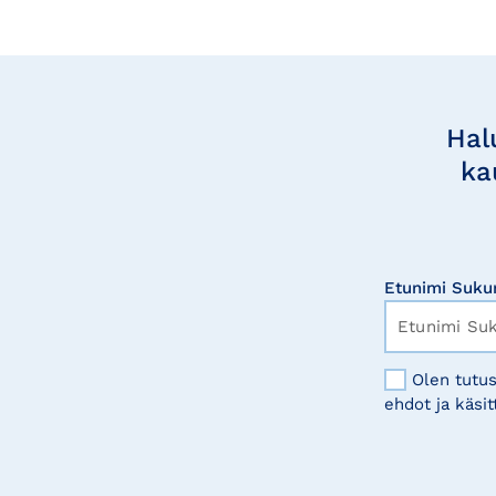
Tilaa
uutisia
Hal
ka
Etunimi Suku
Olen tutus
ehdot ja käsit