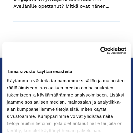
Avellánille opettanut? Mitkä ovat hänen...
Tämä sivusto käyttää evästeitä
KauppakamariHelsingin
Käytämme evästeitä tarjoamamme sisällön ja mainosten
seudun
räätälöimiseen, sosiaalisen median ominaisuuksien
kauppakamari
tukemiseen ja kävijämäärämme analysoimiseen. Lisäksi
jaamme sosiaalisen median, mainosalan ja analytiikka-
alan kumppaneillemme tietoja siitä, miten käytät
YHTEYSTIEDOT
sivustoamme. Kumppanimme voivat yhdistää näitä
tietoja muihin tietoihin, joita olet antanut heille tai joita on
Helsingin toimisto
kerätty, kun olet käyttänyt heidän palvelujaan.