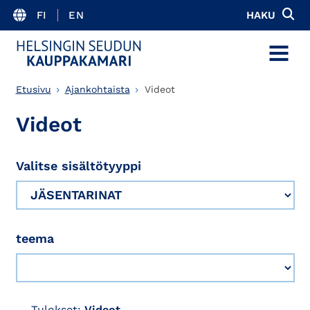
FI
EN
HAKU
MENU
Etusivu
Ajankohtaista
Videot
Videot
Valitse sisältötyyppi
teema
Tulokset:
Videot