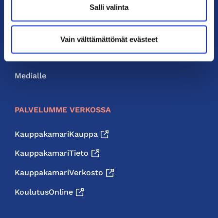
Salli valinta
Liity jäseneksi
Neuvonta ja palvelut
Vain välttämättömät evästeet
Jäsenedut
Medialle
PALVELUMME VERKOSSA
KauppakamariKauppa
KauppakamariTieto
KauppakamariVerkosto
KoulutusOnline