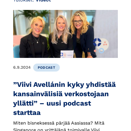
6.9.2024
PODCAST
”Viivi Avellánin kyky yhdistää
kansainvälisiä verkostojaan
yllätti” – uusi podcast
starttaa
Miten bisneksessä pärjää Aasiassa? Mitä
Singapore on yrittäjänä toimivalle Viivi