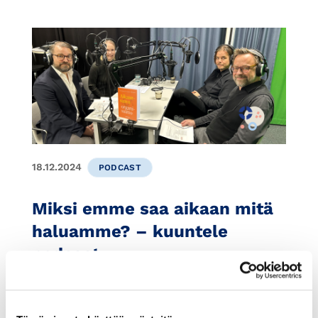
18.12.2024
PODCAST
Miksi emme saa aikaan mitä
haluamme? – kuuntele
podcast
Mikä on ongelmana, kun tehty työ ei tuota
toivottua tulosta? Osaavatko esihenkilöt
vaatia alaisiltaan oikealla...