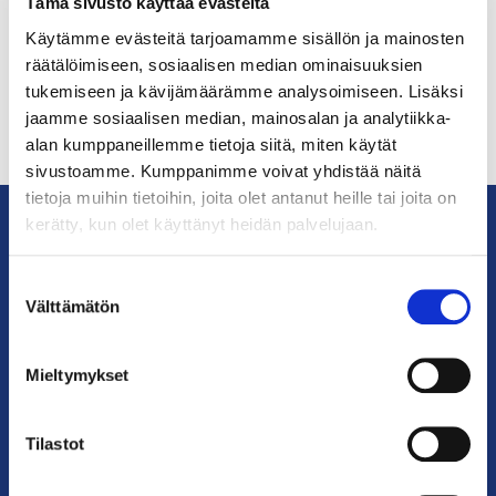
Tämä sivusto käyttää evästeitä
Käytämme evästeitä tarjoamamme sisällön ja mainosten
räätälöimiseen, sosiaalisen median ominaisuuksien
tukemiseen ja kävijämäärämme analysoimiseen. Lisäksi
jaamme sosiaalisen median, mainosalan ja analytiikka-
alan kumppaneillemme tietoja siitä, miten käytät
sivustoamme. Kumppanimme voivat yhdistää näitä
tietoja muihin tietoihin, joita olet antanut heille tai joita on
kerätty, kun olet käyttänyt heidän palvelujaan.
KauppakamariHelsingin
Suostumuksen
seudun
Välttämätön
valinta
kauppakamari
Mieltymykset
YHTEYSTIEDOT
Helsingin toimisto
Tilastot
Käyntiosoite: Kalevankatu 12, 00100 Helsinki