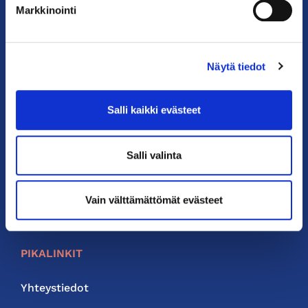
Postiosoite: PL 68, 00131 Helsinki
Markkinointi
Puhelin: 09 228 601 (vaihde)
kauppakamari@helsinki.chamber.fi
Näytä tiedot
Katso kaikki yhteystiedot >
Salli kaikki evästeet
Anna palautetta >
Salli valinta
Vain välttämättömät evästeet
PIKALINKIT
Yhteystiedot