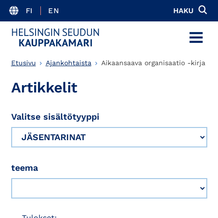
FI
EN
HAKU
MENU
Etusivu
Ajankohtaista
Aikaansaava organisaatio -kirja
Artikkelit
Valitse sisältötyyppi
teema
Tulokset: