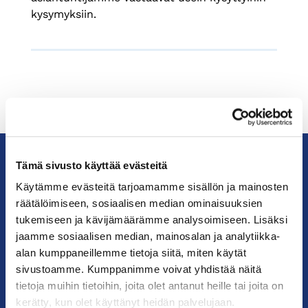
kysymyksiin.
Tämä sivusto käyttää evästeitä
KauppakamariHelsingin
Käytämme evästeitä tarjoamamme sisällön ja mainosten
seudun
räätälöimiseen, sosiaalisen median ominaisuuksien
kauppakamari
tukemiseen ja kävijämäärämme analysoimiseen. Lisäksi
jaamme sosiaalisen median, mainosalan ja analytiikka-
alan kumppaneillemme tietoja siitä, miten käytät
YHTEYSTIEDOT
sivustoamme. Kumppanimme voivat yhdistää näitä
tietoja muihin tietoihin, joita olet antanut heille tai joita on
Helsingin toimisto
kerätty, kun olet käyttänyt heidän palvelujaan.