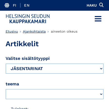
FI
EN
HAKU
MENU
Etusivu
Ajankohtaista
aineeton oikeus
Artikkelit
Valitse sisältötyyppi
teema
Tulokset: