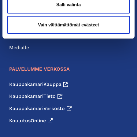
Salli valinta
Liity jäseneksi
Neuvonta ja palvelut
Vain välttämättömät evästeet
Jäsenedut
Medialle
PALVELUMME VERKOSSA
KauppakamariKauppa
KauppakamariTieto
KauppakamariVerkosto
KoulutusOnline