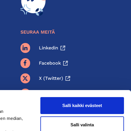
SEURAA MEITÄ
Linkedin
Facebook
X (twitter)
BlueSky
Salli kaikki evästeet
Threads
an
sen median,
Instagram
Salli valinta