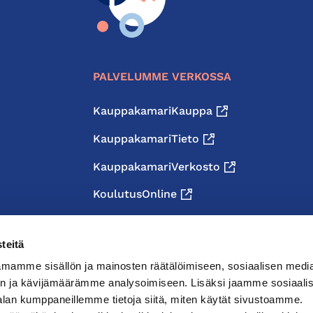
PALVELUMME VERKOSSA
KauppakamariKauppa
KauppakamariTieto
KauppakamariVerkosto
KoulutusOnline
teitä
mamme sisällön ja mainosten räätälöimiseen, sosiaalisen medi
n ja kävijämäärämme analysoimiseen. Lisäksi jaamme sosiaali
alan kumppaneillemme tietoja siitä, miten käytät sivustoamme.