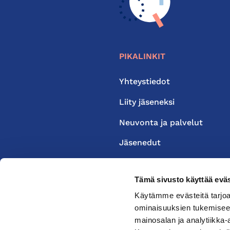
PIKALINKIT
Yhteystiedot
Liity jäseneksi
Neuvonta ja palvelut
Jäsenedut
Medialle
Tämä sivusto käyttää eväs
Käytämme evästeitä tarjoa
ominaisuuksien tukemisee
mainosalan ja analytiikka-