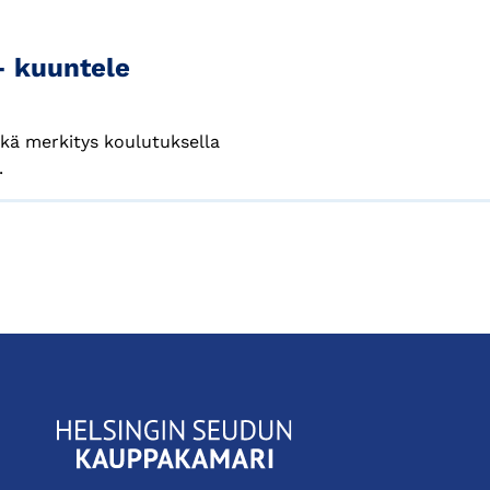
 – kuuntele
kä merkitys koulutuksella
.
KauppakamariHelsingin
seudun
kauppakamari