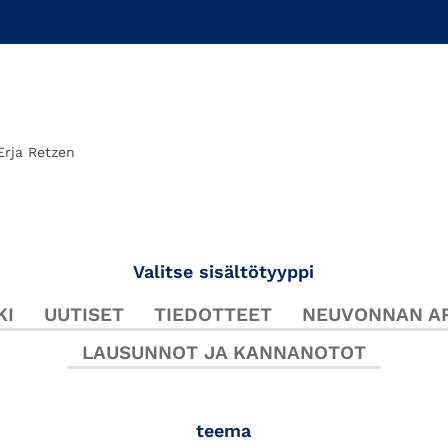
Erja Retzen
Valitse sisältötyyppi
KI
UUTISET
TIEDOTTEET
NEUVONNAN AR
LAUSUNNOT JA KANNANOTOT
teema