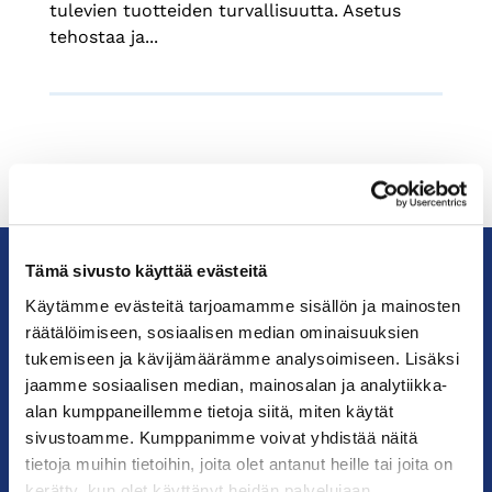
tulevien tuotteiden turvallisuutta. Asetus
tehostaa ja...
Tämä sivusto käyttää evästeitä
Käytämme evästeitä tarjoamamme sisällön ja mainosten
KauppakamariHelsingin
räätälöimiseen, sosiaalisen median ominaisuuksien
seudun
kauppakamari
tukemiseen ja kävijämäärämme analysoimiseen. Lisäksi
jaamme sosiaalisen median, mainosalan ja analytiikka-
alan kumppaneillemme tietoja siitä, miten käytät
YHTEYSTIEDOT
sivustoamme. Kumppanimme voivat yhdistää näitä
tietoja muihin tietoihin, joita olet antanut heille tai joita on
Helsingin toimisto
kerätty, kun olet käyttänyt heidän palvelujaan.