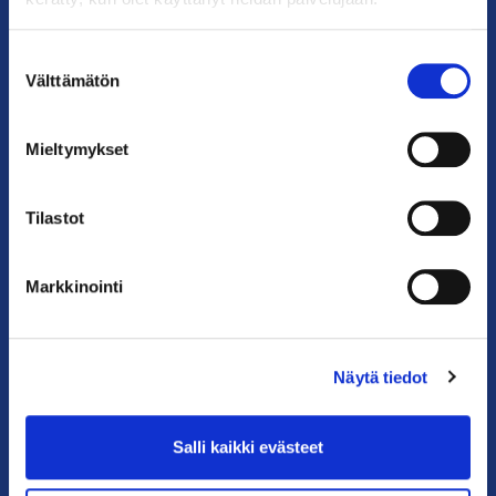
Käyntiosoite: Kalevankatu 12, 00100 Helsinki
Postiosoite: PL 68, 00131 Helsinki
Suostumuksen
Välttämätön
valinta
Puhelin: 09 228 601 (vaihde)
kauppakamari@helsinki.chamber.fi
Mieltymykset
Katso kaikki yhteystiedot >
Tilastot
Anna palautetta >
Markkinointi
Näytä tiedot
Salli kaikki evästeet
PIKALINKIT