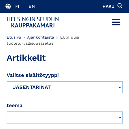
FI
EN
HAKU
MENU
Etusivu
Ajankohtaista
EU:n uusi
tuoteturvallisuusasetus
Artikkelit
Valitse sisältötyyppi
teema