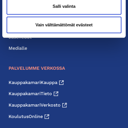
Yhteystiedot
Salli valinta
Liity jäseneksi
Vain välttämättömät evästeet
Neuvonta ja palvelut
Jäsenedut
Medialle
PALVELUMME VERKOSSA
KauppakamariKauppa
KauppakamariTieto
KauppakamariVerkosto
KoulutusOnline