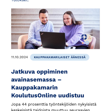
11.10.2024
KAUPPAKAMARILAISET ÄÄNESSÄ
Jatkuva oppiminen
avainasemassa –
Kauppakamarin
KoulutusOnline uudistuu
Jopa 44 prosenttia työntekijöiden nykyisistä
keskeisistä taidoista muuttuu seuraavien