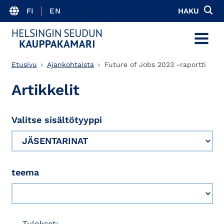
FI
EN
HAKU
MENU
Etusivu
Ajankohtaista
Future of Jobs 2023 -raportti
Artikkelit
Valitse sisältötyyppi
teema
Tulokset: