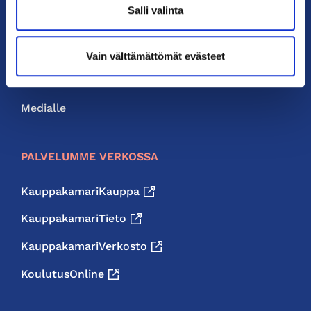
Salli valinta
Liity jäseneksi
Neuvonta ja palvelut
Vain välttämättömät evästeet
Jäsenedut
Medialle
PALVELUMME VERKOSSA
KauppakamariKauppa
KauppakamariTieto
KauppakamariVerkosto
KoulutusOnline