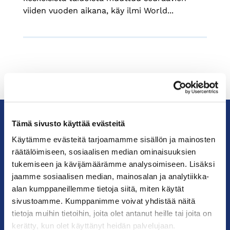
viiden vuoden aikana, käy ilmi World...
Tämä sivusto käyttää evästeitä
KauppakamariHelsingin
Käytämme evästeitä tarjoamamme sisällön ja mainosten
seudun
räätälöimiseen, sosiaalisen median ominaisuuksien
kauppakamari
tukemiseen ja kävijämäärämme analysoimiseen. Lisäksi
jaamme sosiaalisen median, mainosalan ja analytiikka-
alan kumppaneillemme tietoja siitä, miten käytät
YHTEYSTIEDOT
sivustoamme. Kumppanimme voivat yhdistää näitä
tietoja muihin tietoihin, joita olet antanut heille tai joita on
Helsingin toimisto
kerätty, kun olet käyttänyt heidän palvelujaan.