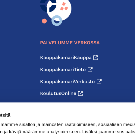
PALVELUMME VERKOSSA
KauppakamariKauppa
KauppakamariTieto
KauppakamariVerkosto
KoulutusOnline
teitä
mamme sisällön ja mainosten räätälöimiseen, sosiaalisen medi
n ja kävijämäärämme analysoimiseen. Lisäksi jaamme sosiaali