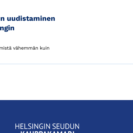
lin uudistaminen
ingin
ihmistä vähemmän kuin
KauppakamariHelsingin