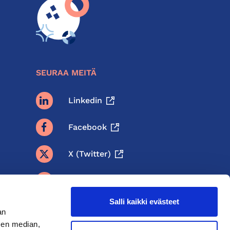
SEURAA MEITÄ
Linkedin
Facebook
X (twitter)
BlueSky
Salli kaikki evästeet
Threads
an
sen median,