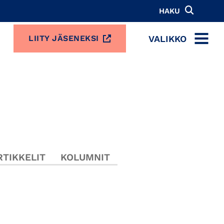
HAKU
VALIKKO
LIITY JÄSENEKSI
MENU
TIKKELIT
KOLUMNIT