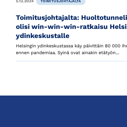
5.12.2024
TOIMITUSJOHTAJALTA
Toimitusjohtajalta: Huoltotunne
olisi win-win-win-ratkaisu Hels
ydinkeskustalle
Helsingin ydinkeskustassa käy päivittäin 80 000 
ennen pandemiaa. Syinä ovat ainakin etätyön...