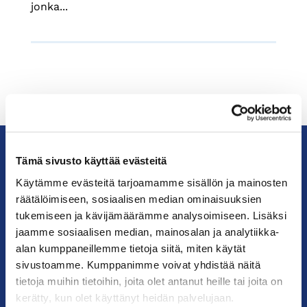
jonka...
Tämä sivusto käyttää evästeitä
KauppakamariHelsingin
Käytämme evästeitä tarjoamamme sisällön ja mainosten
seudun
räätälöimiseen, sosiaalisen median ominaisuuksien
kauppakamari
tukemiseen ja kävijämäärämme analysoimiseen. Lisäksi
jaamme sosiaalisen median, mainosalan ja analytiikka-
alan kumppaneillemme tietoja siitä, miten käytät
YHTEYSTIEDOT
sivustoamme. Kumppanimme voivat yhdistää näitä
tietoja muihin tietoihin, joita olet antanut heille tai joita on
Helsingin toimisto
kerätty, kun olet käyttänyt heidän palvelujaan.
Käyntiosoite: Kalevankatu 12, 00100 Helsinki