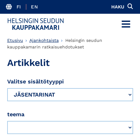
FI
EN
HAKU
MENU
Etusivu
Ajankohtaista
Helsingin seudun
kauppakamarin ratkaisuehdotukset
Artikkelit
Valitse sisältötyyppi
teema