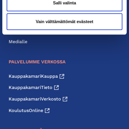
Salli valinta
Liity jäseneksi
Neuvonta ja palvelut
Vain välttämättömät evästeet
Jäsenedut
Medialle
PALVELUMME VERKOSSA
KauppakamariKauppa
KauppakamariTieto
KauppakamariVerkosto
KoulutusOnline