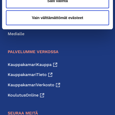
Salli valinta
Liity jäseneksi
Neuvonta ja palvelut
Vain välttämättömät evästeet
Jäsenedut
Medialle
PALVELUMME VERKOSSA
KauppakamariKauppa
KauppakamariTieto
KauppakamariVerkosto
KoulutusOnline
SEURAA MEITÄ