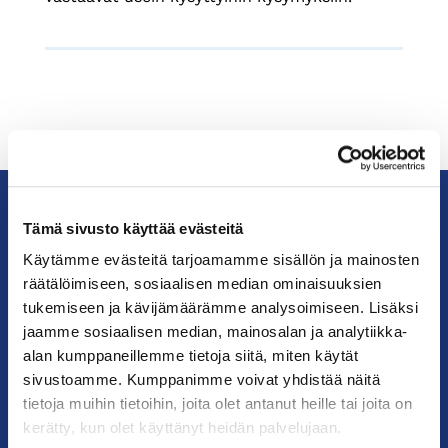
Tämä sivusto käyttää evästeitä
KauppakamariHelsingin
Käytämme evästeitä tarjoamamme sisällön ja mainosten
seudun
räätälöimiseen, sosiaalisen median ominaisuuksien
kauppakamari
tukemiseen ja kävijämäärämme analysoimiseen. Lisäksi
jaamme sosiaalisen median, mainosalan ja analytiikka-
YHTEYSTIEDOT
alan kumppaneillemme tietoja siitä, miten käytät
sivustoamme. Kumppanimme voivat yhdistää näitä
Helsingin toimisto
tietoja muihin tietoihin, joita olet antanut heille tai joita on
Käyntiosoite: Kalevankatu 12, 00100 Helsinki
kerätty, kun olet käyttänyt heidän palvelujaan.