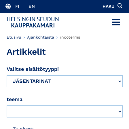
FI
EN
HAKU
MENU
Etusivu
Ajankohtaista
incoterms
Artikkelit
Valitse sisältötyyppi
teema
Tulokset: