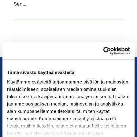
Sen...
Tämä sivusto käyttää evästeitä
KauppakamariHelsingin
Käytämme evästeitä tarjoamamme sisällön ja mainosten
seudun
räätälöimiseen, sosiaalisen median ominaisuuksien
kauppakamari
tukemiseen ja kävijämäärämme analysoimiseen. Lisäksi
jaamme sosiaalisen median, mainosalan ja analytiikka-
alan kumppaneillemme tietoja siitä, miten käytät
YHTEYSTIEDOT
sivustoamme. Kumppanimme voivat yhdistää näitä
tietoja muihin tietoihin, joita olet antanut heille tai joita on
Helsingin toimisto
kerätty, kun olet käyttänyt heidän palvelujaan.
Käyntiosoite: Kalevankatu 12, 00100 Helsinki