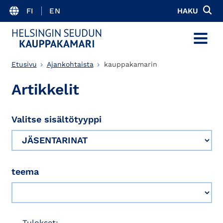
FI
EN
HAKU
MENU
Etusivu
Ajankohtaista
kauppakamarin
Artikkelit
Valitse sisältötyyppi
teema
Tulokset: