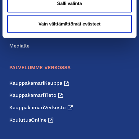
Salli valinta
Liity jäseneksi
Neuvonta ja palvelut
Vain välttämättömät evästeet
Jäsenedut
Medialle
PALVELUMME VERKOSSA
KauppakamariKauppa
KauppakamariTieto
KauppakamariVerkosto
KoulutusOnline