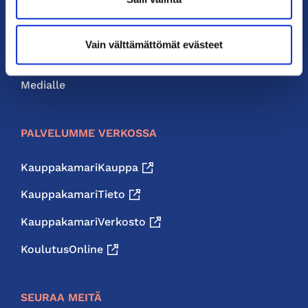
Liity jäseneksi
Neuvonta ja palvelut
Vain välttämättömät evästeet
Jäsenedut
Medialle
PALVELUMME VERKOSSA
KauppakamariKauppa
KauppakamariTieto
KauppakamariVerkosto
KoulutusOnline
SEURAA MEITÄ