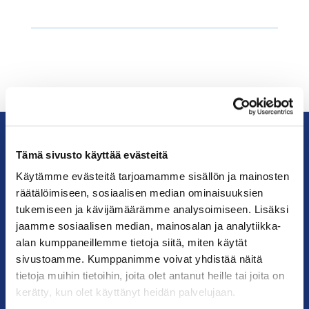
Tämä sivusto käyttää evästeitä
KauppakamariHelsingin
Käytämme evästeitä tarjoamamme sisällön ja mainosten
seudun
räätälöimiseen, sosiaalisen median ominaisuuksien
kauppakamari
tukemiseen ja kävijämäärämme analysoimiseen. Lisäksi
jaamme sosiaalisen median, mainosalan ja analytiikka-
YHTEYSTIEDOT
alan kumppaneillemme tietoja siitä, miten käytät
sivustoamme. Kumppanimme voivat yhdistää näitä
Helsingin toimisto
tietoja muihin tietoihin, joita olet antanut heille tai joita on
Käyntiosoite: Kalevankatu 12, 00100 Helsinki
kerätty, kun olet käyttänyt heidän palvelujaan.
Postiosoite: PL 68, 00131 Helsinki