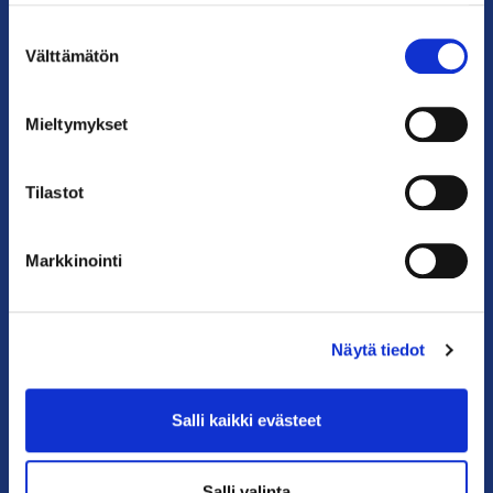
Suostumuksen
Puhelin: 09 228 601 (vaihde)
Välttämätön
valinta
kauppakamari@helsinki.chamber.fi
Katso kaikki yhteystiedot >
Mieltymykset
Anna palautetta >
Tilastot
Markkinointi
Näytä tiedot
PIKALINKIT
Salli kaikki evästeet
Yhteystiedot
Salli valinta