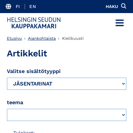
FI
EN
HAKU
MENU
Etusivu
Ajankohtaista
Kielibuusti
Artikkelit
Valitse sisältötyyppi
teema
Tulokset: