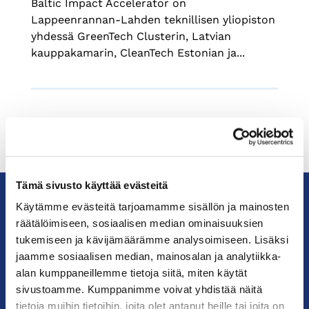
Baltic Impact Accelerator on
Lappeenrannan-Lahden teknillisen yliopiston
yhdessä GreenTech Clusterin, Latvian
kauppakamarin, CleanTech Estonian ja...
Tämä sivusto käyttää evästeitä
Käytämme evästeitä tarjoamamme sisällön ja mainosten
räätälöimiseen, sosiaalisen median ominaisuuksien
KauppakamariHelsingin
seudun
tukemiseen ja kävijämäärämme analysoimiseen. Lisäksi
kauppakamari
jaamme sosiaalisen median, mainosalan ja analytiikka-
alan kumppaneillemme tietoja siitä, miten käytät
sivustoamme. Kumppanimme voivat yhdistää näitä
YHTEYSTIEDOT
tietoja muihin tietoihin, joita olet antanut heille tai joita on