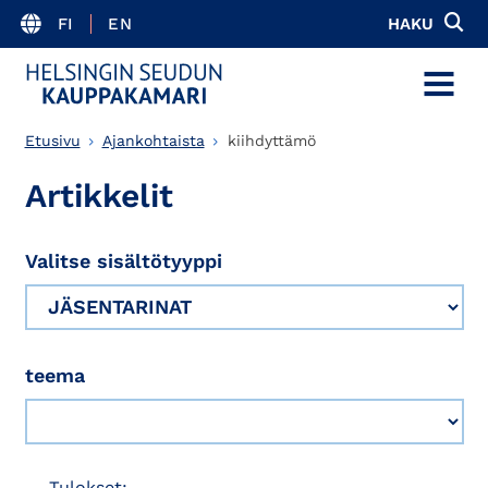
FI
EN
HAKU
MENU
Etusivu
Ajankohtaista
kiihdyttämö
Artikkelit
Valitse sisältötyyppi
teema
Tulokset: