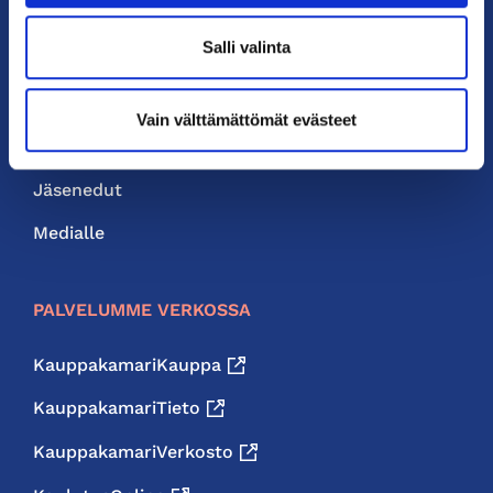
PIKALINKIT
Salli valinta
Yhteystiedot
Liity jäseneksi
Vain välttämättömät evästeet
Neuvonta ja palvelut
Jäsenedut
Medialle
PALVELUMME VERKOSSA
KauppakamariKauppa
KauppakamariTieto
KauppakamariVerkosto