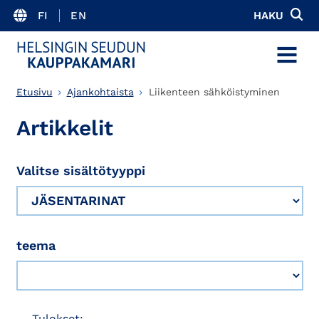
FI
EN
HAKU
MENU
Etusivu
Ajankohtaista
Liikenteen sähköistyminen
Artikkelit
Valitse sisältötyyppi
teema
Tulokset: