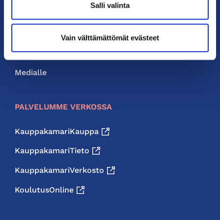
Salli valinta
Liity jäseneksi
Neuvonta ja palvelut
Vain välttämättömät evästeet
Jäsenedut
Medialle
PALVELUMME VERKOSSA
KauppakamariKauppa
KauppakamariTieto
KauppakamariVerkosto
KoulutusOnline