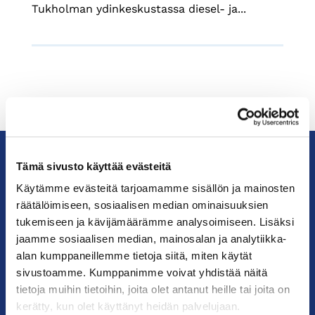
Tukholman ydinkeskustassa diesel- ja...
Tämä sivusto käyttää evästeitä
KauppakamariHelsingin
Käytämme evästeitä tarjoamamme sisällön ja mainosten
seudun
räätälöimiseen, sosiaalisen median ominaisuuksien
kauppakamari
tukemiseen ja kävijämäärämme analysoimiseen. Lisäksi
jaamme sosiaalisen median, mainosalan ja analytiikka-
alan kumppaneillemme tietoja siitä, miten käytät
YHTEYSTIEDOT
sivustoamme. Kumppanimme voivat yhdistää näitä
tietoja muihin tietoihin, joita olet antanut heille tai joita on
Helsingin toimisto
kerätty, kun olet käyttänyt heidän palvelujaan.
Käyntiosoite: Kalevankatu 12, 00100 Helsinki