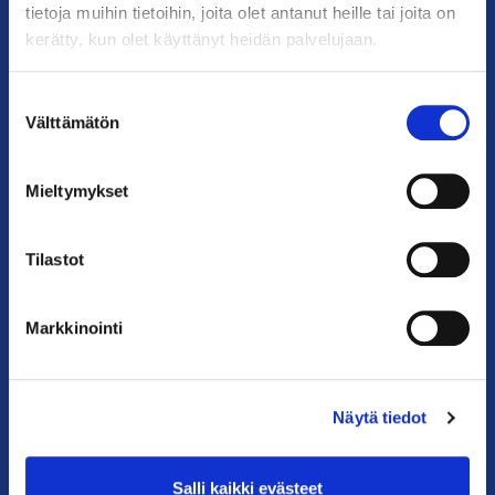
tietoja muihin tietoihin, joita olet antanut heille tai joita on
YHTEYSTIEDOT
kerätty, kun olet käyttänyt heidän palvelujaan.
Helsingin toimisto
Käyntiosoite: Kalevankatu 12, 00100 Helsinki
Suostumuksen
Välttämätön
Postiosoite: PL 68, 00131 Helsinki
valinta
Puhelin: 09 228 601 (vaihde)
Mieltymykset
kauppakamari@helsinki.chamber.fi
Katso kaikki yhteystiedot >
Tilastot
Anna palautetta >
Markkinointi
Näytä tiedot
Salli kaikki evästeet