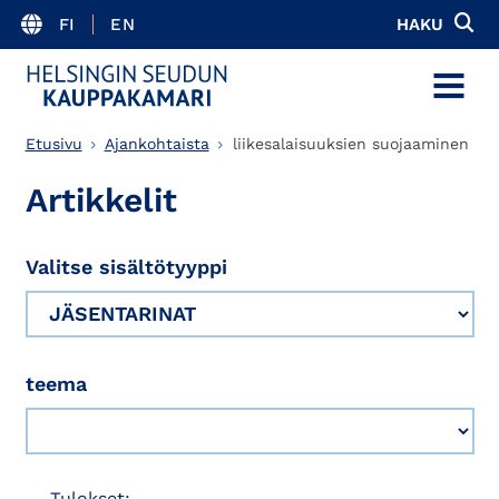
FI
EN
HAKU
MENU
Etusivu
Ajankohtaista
liikesalaisuuksien suojaaminen
Artikkelit
Valitse sisältötyyppi
teema
Tulokset: