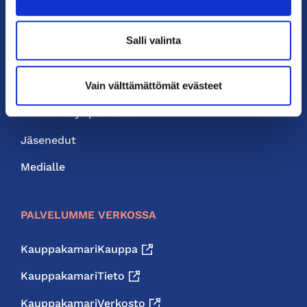
PIKALINKIT
Salli valinta
Yhteystiedot
Liity jäseneksi
Vain välttämättömät evästeet
Neuvonta ja palvelut
Jäsenedut
Medialle
PALVELUMME VERKOSSA
KauppakamariKauppa
KauppakamariTieto
KauppakamariVerkosto