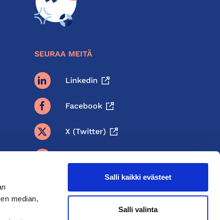
SEURAA MEITÄ
Linkedin
Facebook
X (twitter)
BlueSky
Salli kaikki evästeet
Threads
an
sen median,
Instagram
Salli valinta