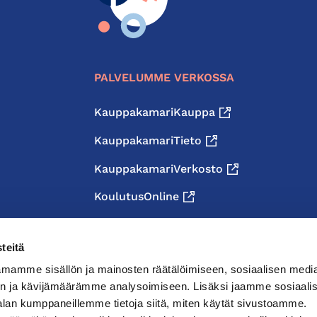
PALVELUMME VERKOSSA
KauppakamariKauppa
KauppakamariTieto
KauppakamariVerkosto
KoulutusOnline
teitä
mamme sisällön ja mainosten räätälöimiseen, sosiaalisen medi
n ja kävijämäärämme analysoimiseen. Lisäksi jaamme sosiaali
alan kumppaneillemme tietoja siitä, miten käytät sivustoamme.