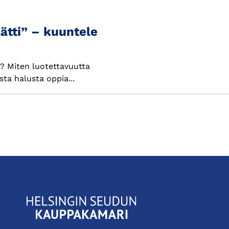
lätti” – kuuntele
a? Miten luotettavuutta
ta halusta oppia...
KauppakamariHelsingin
seudun
kauppakamari