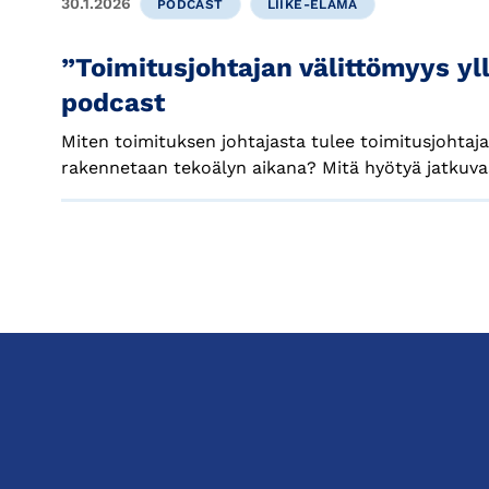
30.1.2026
PODCAST
LIIKE-ELÄMÄ
”Toimitusjohtajan välittömyys yl
podcast
Miten toimituksen johtajasta tulee toimitusjohtaj
rakennetaan tekoälyn aikana? Mitä hyötyä jatkuvas