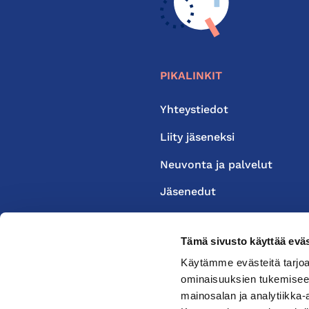
PIKALINKIT
Yhteystiedot
Liity jäseneksi
Neuvonta ja palvelut
Jäsenedut
Medialle
Tämä sivusto käyttää eväs
Käytämme evästeitä tarjoa
ominaisuuksien tukemisee
mainosalan ja analytiikka-