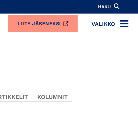
HAKU
VALIKKO
LIITY JÄSENEKSI
MENU
TIKKELIT
KOLUMNIT