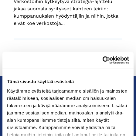
Verkostoihin kytkeytyvä strategia-ajattelu
jakaa suomalaisyritykset kahteen leiriin:
kumppanuuksien hyödyntäjiin ja niihin, jotka
eivät koe verkostoja...
Tämä sivusto käyttää evästeitä
Käytämme evästeitä tarjoamamme sisällön ja mainosten
räätälöimiseen, sosiaalisen median ominaisuuksien
KauppakamariHelsingin
seudun
tukemiseen ja kävijämäärämme analysoimiseen. Lisäksi
kauppakamari
jaamme sosiaalisen median, mainosalan ja analytiikka-
alan kumppaneillemme tietoja siitä, miten käytät
sivustoamme. Kumppanimme voivat yhdistää näitä
YHTEYSTIEDOT
tietoja muihin tietoihin, joita olet antanut heille tai joita on