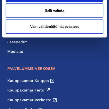
PIKALINKIT
Salli valinta
Yhteystiedot
Liity jäseneksi
Vain välttämättömät evästeet
Neuvonta ja palvelut
Jäsenedut
Medialle
PALVELUMME VERKOSSA
KauppakamariKauppa
KauppakamariTieto
KauppakamariVerkosto