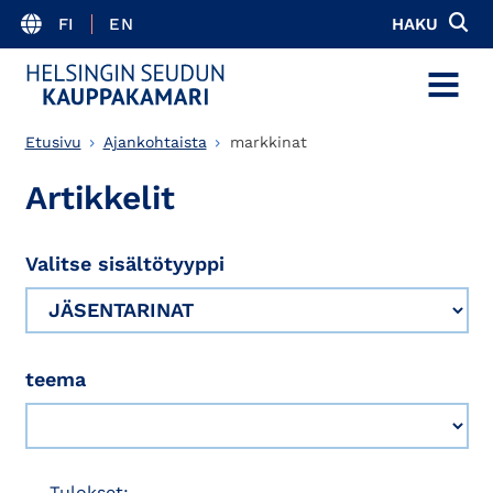
FI
EN
HAKU
MENU
Etusivu
Ajankohtaista
markkinat
Artikkelit
Valitse sisältötyyppi
teema
Tulokset: