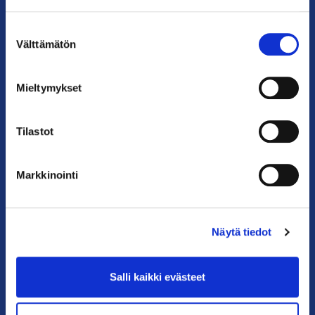
Postiosoite: PL 68, 00131 Helsinki
Suostumuksen
Välttämätön
Puhelin: 09 228 601 (vaihde)
valinta
kauppakamari@helsinki.chamber.fi
Mieltymykset
Katso kaikki yhteystiedot >
Anna palautetta >
Tilastot
Markkinointi
Näytä tiedot
PIKALINKIT
Salli kaikki evästeet
Yhteystiedot