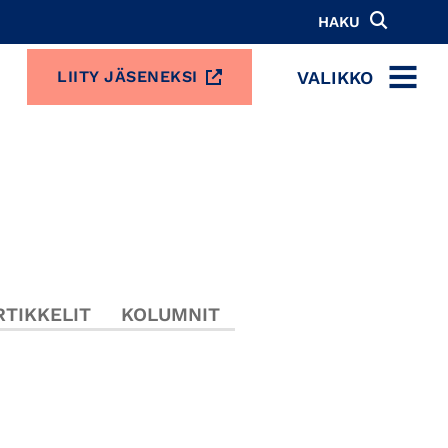
HAKU
VALIKKO
LIITY JÄSENEKSI
MENU
TIKKELIT
KOLUMNIT