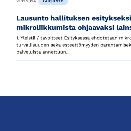
21.11.2024
LAUSUNTO
Lausunto hallituksen esitykseks
mikroliikkumista ohjaavaksi lai
1. Yleistä / tavoitteet Esityksessä ehdotetaan mikr
turvallisuuden sekä esteettömyyden parantamisek
palveluista annettuun...