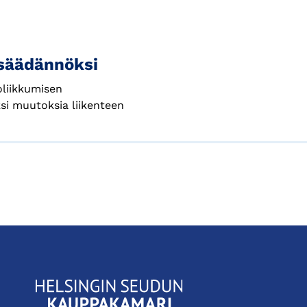
i
nsäädännöksi
oliikkumisen
si muutoksia liikenteen
KauppakamariHelsingin
seudun