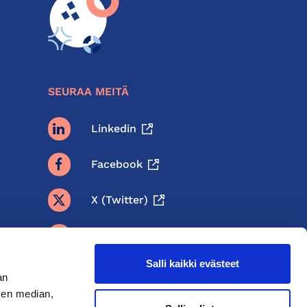
SEURAA MEITÄ
Linkedin
Facebook
X (twitter)
BlueSky
Salli kaikki evästeet
Threads
an
sen median,
Instagram