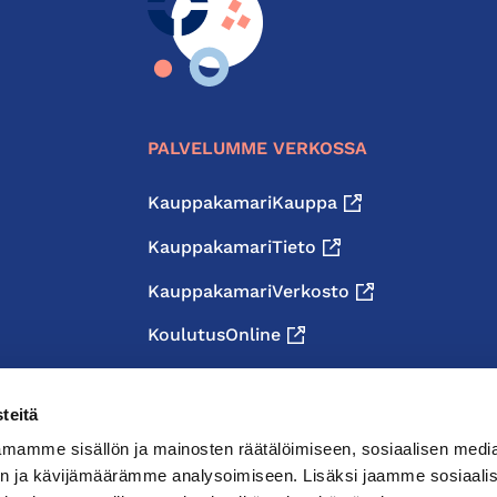
PALVELUMME VERKOSSA
KauppakamariKauppa
KauppakamariTieto
KauppakamariVerkosto
KoulutusOnline
teitä
mamme sisällön ja mainosten räätälöimiseen, sosiaalisen medi
n ja kävijämäärämme analysoimiseen. Lisäksi jaamme sosiaali