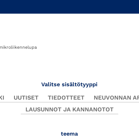
mikroliikennelupa
Valitse sisältötyyppi
KI
UUTISET
TIEDOTTEET
NEUVONNAN AR
LAUSUNNOT JA KANNANOTOT
teema