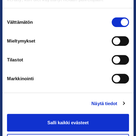
Käyntiosoite: Kalevankatu 12, 00100 Helsinki
Postiosoite: PL 68, 00131 Helsinki
Suostumuksen
Välttämätön
valinta
Puhelin: 09 228 601 (vaihde)
kauppakamari@helsinki.chamber.fi
Mieltymykset
Katso kaikki yhteystiedot >
Tilastot
Anna palautetta >
Markkinointi
Näytä tiedot
Salli kaikki evästeet
PIKALINKIT