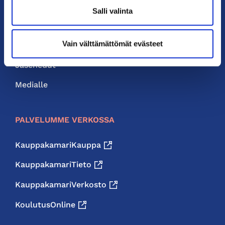
Yhteystiedot
Salli valinta
Liity jäseneksi
Vain välttämättömät evästeet
Neuvonta ja palvelut
Jäsenedut
Medialle
PALVELUMME VERKOSSA
KauppakamariKauppa
KauppakamariTieto
KauppakamariVerkosto
KoulutusOnline