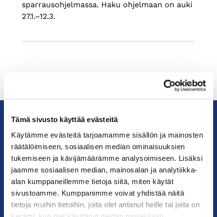
sparrausohjelmassa. Haku ohjelmaan on auki
27.1.–12.3.
Tämä sivusto käyttää evästeitä
Käytämme evästeitä tarjoamamme sisällön ja mainosten
KauppakamariHelsingin
räätälöimiseen, sosiaalisen median ominaisuuksien
seudun
kauppakamari
tukemiseen ja kävijämäärämme analysoimiseen. Lisäksi
jaamme sosiaalisen median, mainosalan ja analytiikka-
alan kumppaneillemme tietoja siitä, miten käytät
YHTEYSTIEDOT
sivustoamme. Kumppanimme voivat yhdistää näitä
tietoja muihin tietoihin, joita olet antanut heille tai joita on
Helsingin toimisto
kerätty, kun olet käyttänyt heidän palvelujaan.