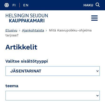
FI
EN
HAKU
MENU
Etusivu
Ajankohtaista
Mitä Kasvupolkku-ohjelma
tarjoaa?
Artikkelit
Valitse sisältötyyppi
teema