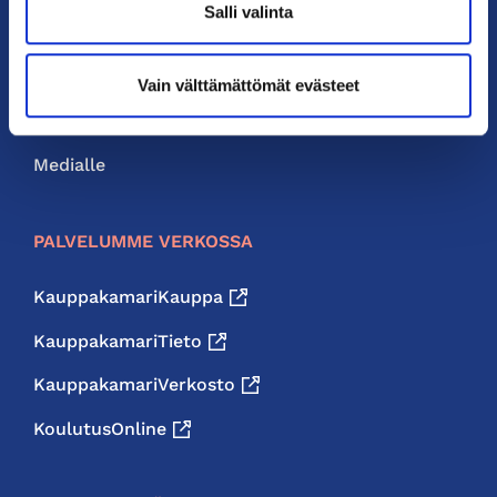
Salli valinta
Liity jäseneksi
Neuvonta ja palvelut
Vain välttämättömät evästeet
Jäsenedut
Medialle
PALVELUMME VERKOSSA
KauppakamariKauppa
KauppakamariTieto
KauppakamariVerkosto
KoulutusOnline