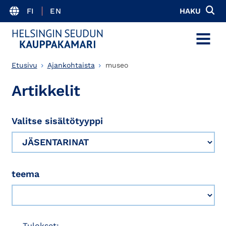
FI
EN
HAKU
MENU
Etusivu
Ajankohtaista
museo
Artikkelit
Valitse sisältötyyppi
teema
Tulokset: