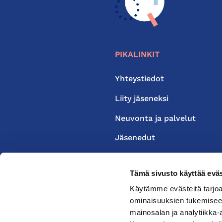
PIKALINKIT
Yhteystiedot
Liity jäseneksi
Neuvonta ja palvelut
Jäsenedut
Medialle
Tämä sivusto käyttää eväs
Käytämme evästeitä tarjoa
ominaisuuksien tukemisee
mainosalan ja analytiikka-