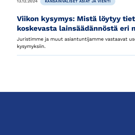
13.12.2024
KANSAINVÄLISET ASIAT JA VIENTI
Viikon kysymys: Mistä löytyy tiet
koskevasta lainsäädännöstä eri 
Juristimme ja muut asiantuntijamme vastaavat use
kysymyksiin.