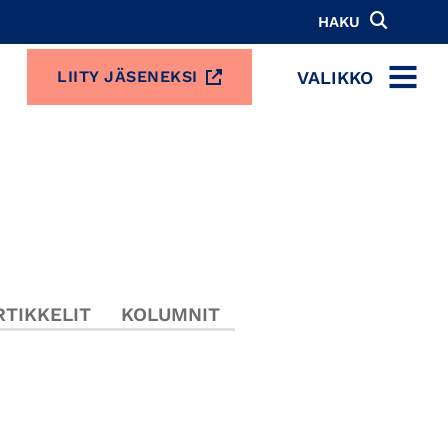
HAKU
VALIKKO
LIITY JÄSENEKSI
MENU
TIKKELIT
KOLUMNIT