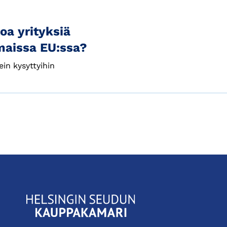
oa yrityksiä
maissa EU:ssa?
in kysyttyihin
KauppakamariHelsingin
seudun
kauppakamari