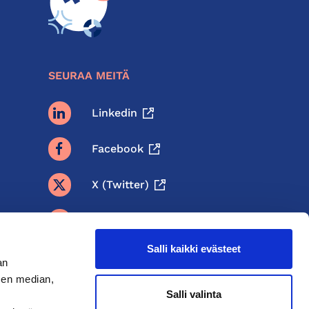
SEURAA MEITÄ
Linkedin
Facebook
X (twitter)
BlueSky
Salli kaikki evästeet
Threads
an
sen median,
Instagram
Salli valinta