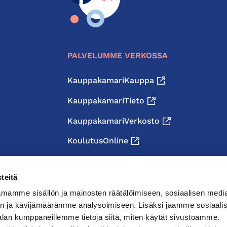
PALVELUMME VERKOSSA
KauppakamariKauppa
KauppakamariTieto
KauppakamariVerkosto
KoulutusOnline
teitä
mamme sisällön ja mainosten räätälöimiseen, sosiaalisen medi
n ja kävijämäärämme analysoimiseen. Lisäksi jaamme sosiaali
alan kumppaneillemme tietoja siitä, miten käytät sivustoamme.