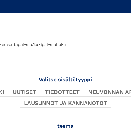
Neuvontapalvelu/tukipalveluhaku
Valitse sisältötyyppi
KI
UUTISET
TIEDOTTEET
NEUVONNAN AR
LAUSUNNOT JA KANNANOTOT
teema