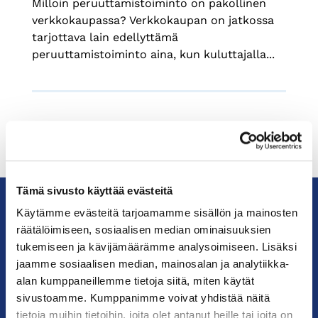
Milloin peruuttamistoiminto on pakollinen
verkkokaupassa? Verkkokaupan on jatkossa
tarjottava lain edellyttämä
peruuttamistoiminto aina, kun kuluttajalla...
Tämä sivusto käyttää evästeitä
Käytämme evästeitä tarjoamamme sisällön ja mainosten
räätälöimiseen, sosiaalisen median ominaisuuksien
KauppakamariHelsingin
seudun
tukemiseen ja kävijämäärämme analysoimiseen. Lisäksi
kauppakamari
jaamme sosiaalisen median, mainosalan ja analytiikka-
alan kumppaneillemme tietoja siitä, miten käytät
sivustoamme. Kumppanimme voivat yhdistää näitä
YHTEYSTIEDOT
tietoja muihin tietoihin, joita olet antanut heille tai joita on