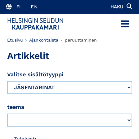
FI
EN
HAKU
MENU
Etusivu
Ajankohtaista
peruuttaminen
Artikkelit
Valitse sisältötyyppi
teema
Tulokset: