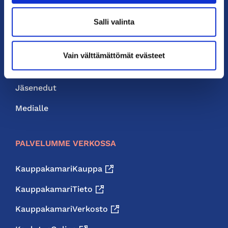
PIKALINKIT
Salli valinta
Yhteystiedot
Liity jäseneksi
Vain välttämättömät evästeet
Neuvonta ja palvelut
Jäsenedut
Medialle
PALVELUMME VERKOSSA
KauppakamariKauppa
KauppakamariTieto
KauppakamariVerkosto