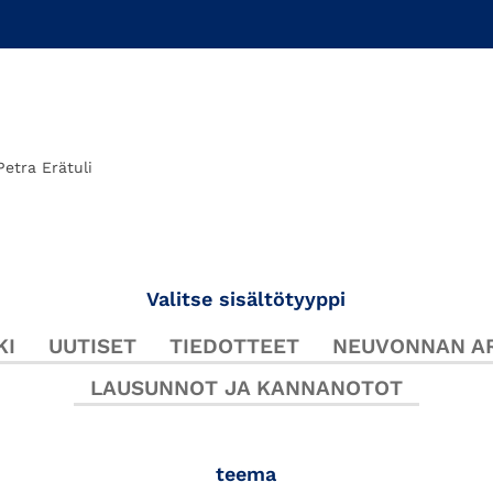
Petra Erätuli
Valitse sisältötyyppi
KI
UUTISET
TIEDOTTEET
NEUVONNAN AR
LAUSUNNOT JA KANNANOTOT
teema