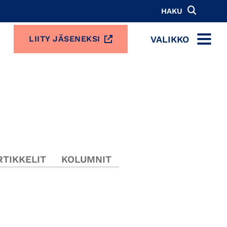
HAKU
VALIKKO
LIITY JÄSENEKSI
MENU
TIKKELIT
KOLUMNIT