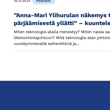
20.9.2024
PODCAST
”Anna-Mari Ylihurulan näkemys t
pärjäämisestä yllätti” – kuuntel
Miten teknologia-alalla menestyy? Miten naisia s
liiketoimintajohtoon? Mitä teknologia-alan johtote
vuosikymmenellä esihenkilönä ja...