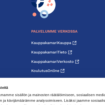
PALVELUMME VERKOSSA
KauppakamariKauppa
KauppakamariTieto
KauppakamariVerkosto
KoulutusOnline
teitä
mamme sisällön ja mainosten räätälöimiseen, sosiaalisen medi
n ja kävijämäärämme analysoimiseen. Lisäksi jaamme sosiaali