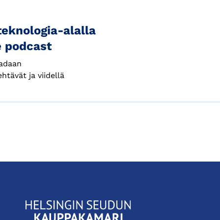
eknologia-alalla
e podcast
aadaan
htävät ja viidellä
KauppakamariHelsingin
seudun