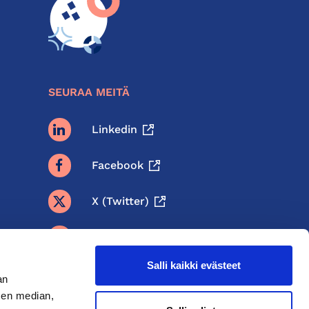
SEURAA MEITÄ
Linkedin
Facebook
X (twitter)
BlueSky
Salli kaikki evästeet
Threads
an
sen median,
Instagram