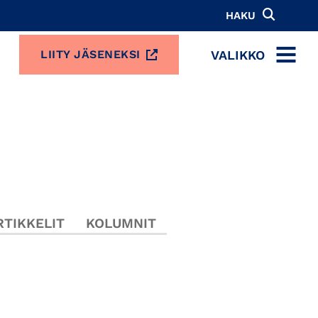
HAKU
VALIKKO
LIITY JÄSENEKSI
MENU
TIKKELIT
KOLUMNIT