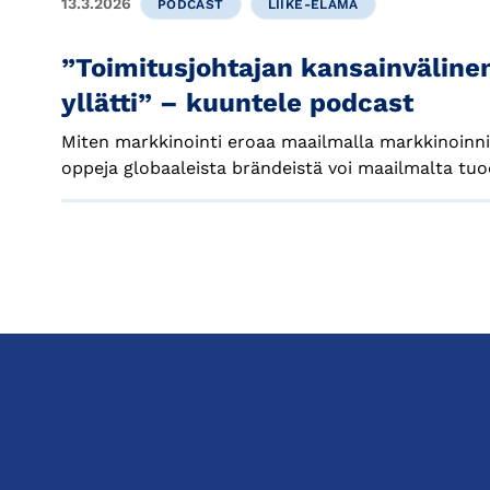
13.3.2026
PODCAST
LIIKE-ELÄMÄ
”Toimitusjohtajan kansainvälin
yllätti” – kuuntele podcast
Miten markkinointi eroaa maailmalla markkinoinn
oppeja globaaleista brändeistä voi maailmalta tu