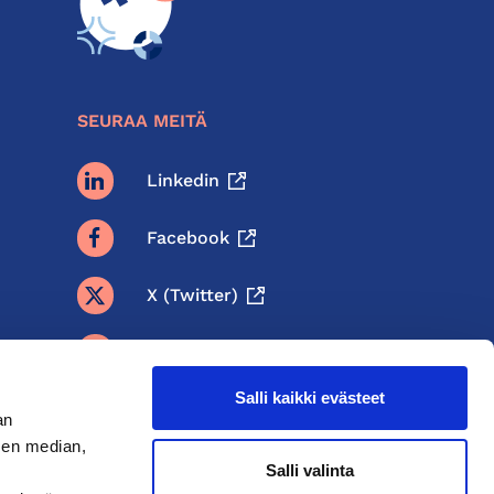
SEURAA MEITÄ
Linkedin
Facebook
X (twitter)
BlueSky
Salli kaikki evästeet
Threads
an
sen median,
Instagram
Salli valinta