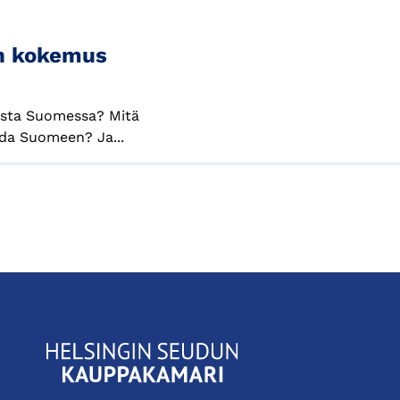
en kokemus
ista Suomessa? Mitä
oda Suomeen? Ja...
KauppakamariHelsingin
seudun
kauppakamari