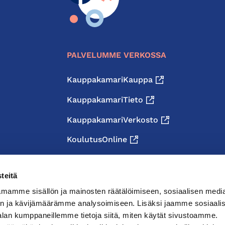
PALVELUMME VERKOSSA
KauppakamariKauppa
KauppakamariTieto
KauppakamariVerkosto
KoulutusOnline
teitä
mamme sisällön ja mainosten räätälöimiseen, sosiaalisen medi
n ja kävijämäärämme analysoimiseen. Lisäksi jaamme sosiaali
alan kumppaneillemme tietoja siitä, miten käytät sivustoamme.