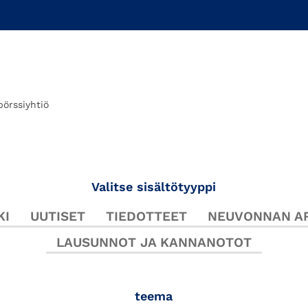
pörssiyhtiö
Valitse sisältötyyppi
KI
UUTISET
TIEDOTTEET
NEUVONNAN AR
LAUSUNNOT JA KANNANOTOT
teema