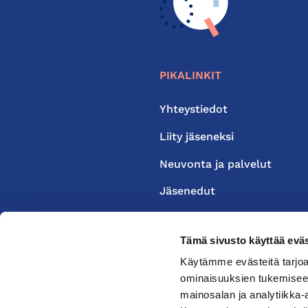
PIKALINKIT
Yhteystiedot
Liity jäseneksi
Neuvonta ja palvelut
Jäsenedut
Medialle
Tämä sivusto käyttää eväs
Käytämme evästeitä tarjoa
ominaisuuksien tukemisee
mainosalan ja analytiikka-