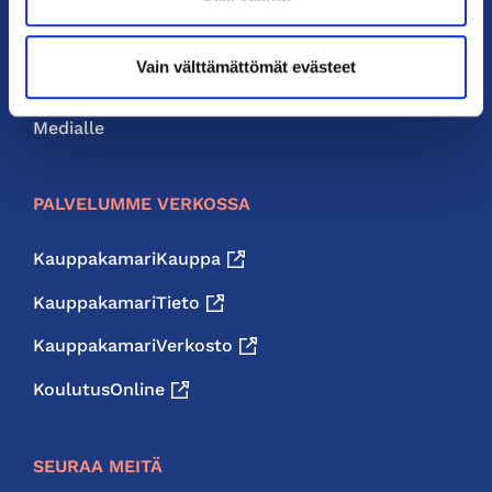
Neuvonta ja palvelut
Vain välttämättömät evästeet
Jäsenedut
Medialle
PALVELUMME VERKOSSA
KauppakamariKauppa
KauppakamariTieto
KauppakamariVerkosto
KoulutusOnline
SEURAA MEITÄ