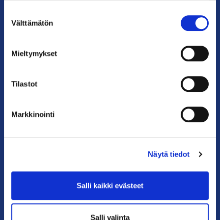
Suostumuksen
Puhelin: 09 228 601 (vaihde)
Välttämätön
valinta
kauppakamari@helsinki.chamber.fi
Katso kaikki yhteystiedot >
Mieltymykset
Anna palautetta >
Tilastot
Markkinointi
Näytä tiedot
PIKALINKIT
Salli kaikki evästeet
Yhteystiedot
Salli valinta
Liity jäseneksi