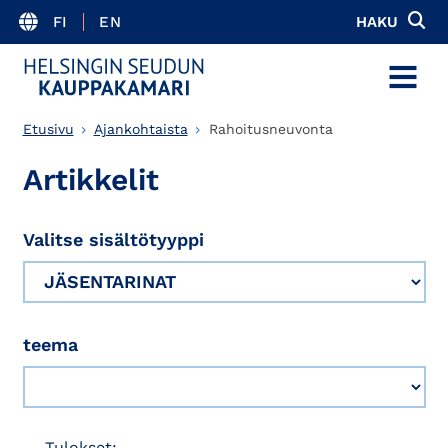
FI
EN
HAKU
MENU
Etusivu
Ajankohtaista
Rahoitusneuvonta
Artikkelit
Valitse sisältötyyppi
teema
Tulokset: