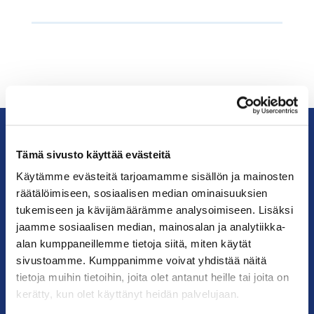
Tämä sivusto käyttää evästeitä
KauppakamariHelsingin
seudun
Käytämme evästeitä tarjoamamme sisällön ja mainosten
kauppakamari
räätälöimiseen, sosiaalisen median ominaisuuksien
tukemiseen ja kävijämäärämme analysoimiseen. Lisäksi
jaamme sosiaalisen median, mainosalan ja analytiikka-
YHTEYSTIEDOT
alan kumppaneillemme tietoja siitä, miten käytät
sivustoamme. Kumppanimme voivat yhdistää näitä
Helsingin toimisto
tietoja muihin tietoihin, joita olet antanut heille tai joita on
Käyntiosoite: Kalevankatu 12, 00100 Helsinki
kerätty, kun olet käyttänyt heidän palvelujaan.
Postiosoite: PL 68, 00131 Helsinki