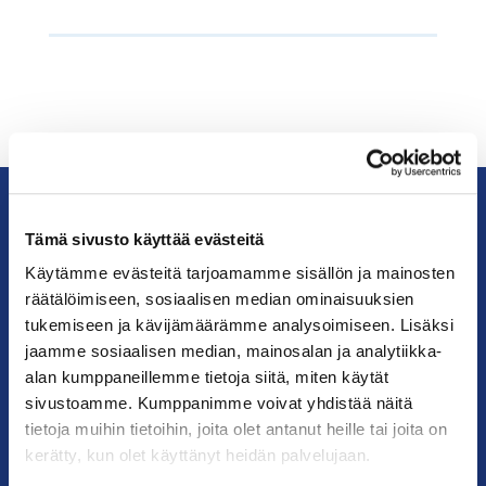
Tämä sivusto käyttää evästeitä
KauppakamariHelsingin
seudun
Käytämme evästeitä tarjoamamme sisällön ja mainosten
kauppakamari
räätälöimiseen, sosiaalisen median ominaisuuksien
tukemiseen ja kävijämäärämme analysoimiseen. Lisäksi
jaamme sosiaalisen median, mainosalan ja analytiikka-
YHTEYSTIEDOT
alan kumppaneillemme tietoja siitä, miten käytät
sivustoamme. Kumppanimme voivat yhdistää näitä
Helsingin toimisto
tietoja muihin tietoihin, joita olet antanut heille tai joita on
Käyntiosoite: Kalevankatu 12, 00100 Helsinki
kerätty, kun olet käyttänyt heidän palvelujaan.
Postiosoite: PL 68, 00131 Helsinki