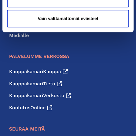
Neuvonta ja palvelut
Vain välttämättömät evästeet
Jäsenedut
Medialle
PALVELUMME VERKOSSA
KauppakamariKauppa
KauppakamariTieto
KauppakamariVerkosto
KoulutusOnline
SEURAA MEITÄ