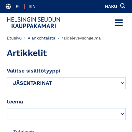
FI
EN
HAKU
MENU
Etusivu
Ajankohtaista
raideleveysongelma
Artikkelit
Valitse sisältötyyppi
teema
Tulokset: