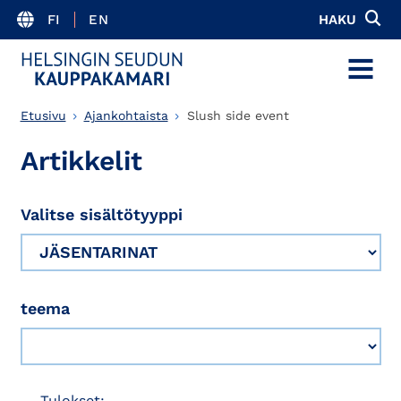
FI
EN
HAKU
MENU
Etusivu
Ajankohtaista
Slush side event
Artikkelit
Valitse sisältötyyppi
teema
Tulokset: