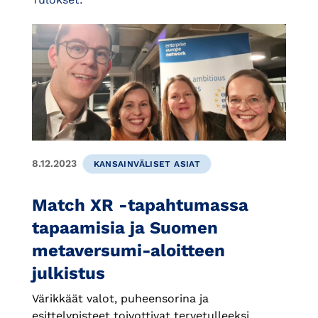
8.12.2023
KANSAINVÄLISET ASIAT
Match XR -tapahtumassa
tapaamisia ja Suomen
metaversumi-aloitteen
julkistus
Värikkäät valot, puheensorina ja
esittelypisteet toivottivat tervetulleeksi