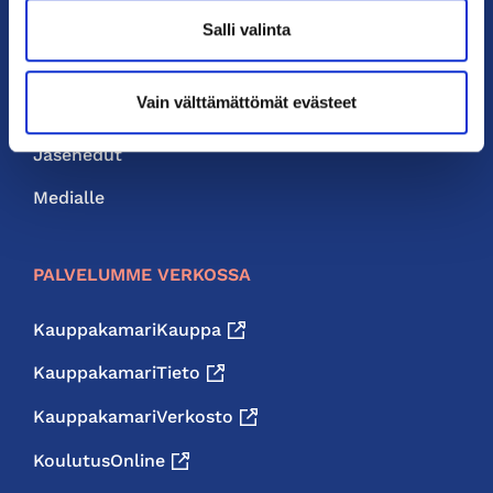
Yhteystiedot
Salli valinta
Liity jäseneksi
Vain välttämättömät evästeet
Neuvonta ja palvelut
Jäsenedut
Medialle
PALVELUMME VERKOSSA
KauppakamariKauppa
KauppakamariTieto
KauppakamariVerkosto
KoulutusOnline