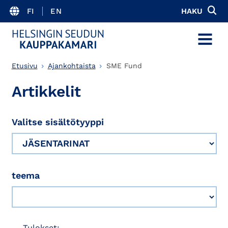
FI
EN
HAKU
MENU
Etusivu
Ajankohtaista
SME Fund
Artikkelit
Valitse sisältötyyppi
teema
Tulokset: