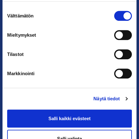
Suostumuksen
Puhelin: 09 228 601 (vaihde)
Välttämätön
valinta
kauppakamari@helsinki.chamber.fi
Katso kaikki yhteystiedot >
Mieltymykset
Anna palautetta >
Tilastot
Markkinointi
Näytä tiedot
PIKALINKIT
Salli kaikki evästeet
Yhteystiedot
Salli valinta