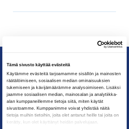
Tämä sivusto käyttää evästeitä
KauppakamariHelsingin
Käytämme evästeitä tarjoamamme sisällön ja mainosten
seudun
räätälöimiseen, sosiaalisen median ominaisuuksien
kauppakamari
tukemiseen ja kävijämäärämme analysoimiseen. Lisäksi
jaamme sosiaalisen median, mainosalan ja analytiikka-
YHTEYSTIEDOT
alan kumppaneillemme tietoja siitä, miten käytät
sivustoamme. Kumppanimme voivat yhdistää näitä
Helsingin toimisto
tietoja muihin tietoihin, joita olet antanut heille tai joita on
Käyntiosoite: Kalevankatu 12, 00100 Helsinki
kerätty, kun olet käyttänyt heidän palvelujaan.
Postiosoite: PL 68, 00131 Helsinki