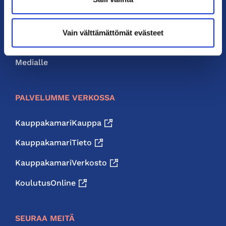
Liity jäseneksi
Neuvonta ja palvelut
Vain välttämättömät evästeet
Jäsenedut
Medialle
PALVELUMME VERKOSSA
KauppakamariKauppa
KauppakamariTieto
KauppakamariVerkosto
KoulutusOnline
SEURAA MEITÄ