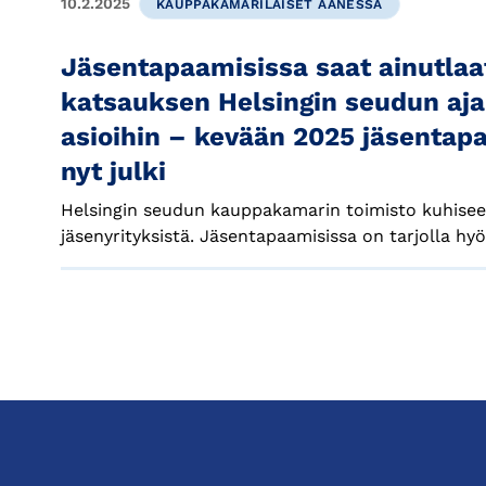
10.2.2025
KAUPPAKAMARILAISET ÄÄNESSÄ
Jäsentapaamisissa saat ainutlaa
katsauksen Helsingin seudun aja
asioihin – kevään 2025 jäsentap
nyt julki
Helsingin seudun kauppakamarin toimisto kuhise
jäsenyrityksistä. Jäsentapaamisissa on tarjolla hyödy