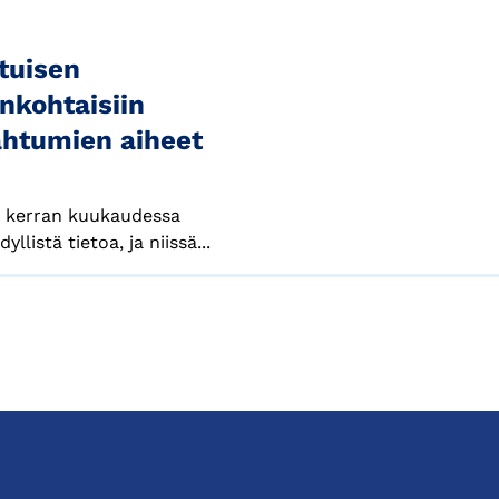
tuisen
nkohtaisiin
ahtumien aiheet
e kerran kuukaudessa
llistä tietoa, ja niissä...