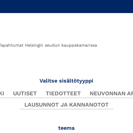
Tapahtumat Helsingin seudun kauppakamarissa
Valitse sisältötyyppi
KI
UUTISET
TIEDOTTEET
NEUVONNAN AR
LAUSUNNOT JA KANNANOTOT
teema