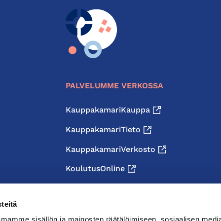
PALVELUMME VERKOSSA
KauppakamariKauppa
KauppakamariTieto
KauppakamariVerkosto
KoulutusOnline
teitä
mamme sisällön ja mainosten räätälöimiseen, sosiaalisen medi