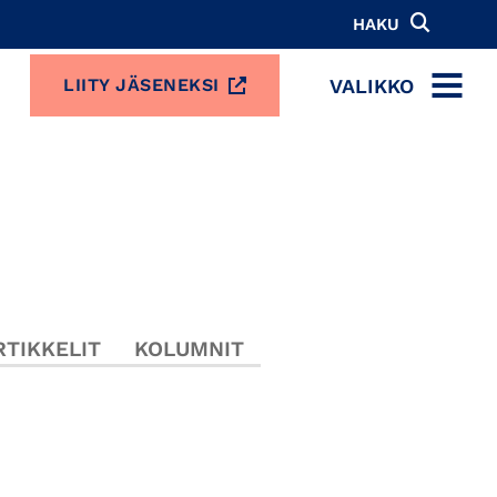
HAKU
VALIKKO
LIITY JÄSENEKSI
MENU
TIKKELIT
KOLUMNIT