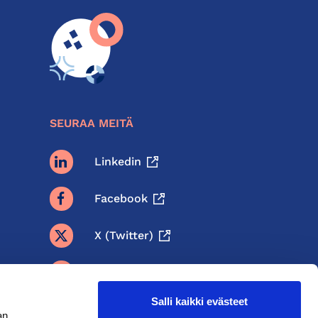
SEURAA MEITÄ
Linkedin
Facebook
X (twitter)
BlueSky
Salli kaikki evästeet
Threads
an