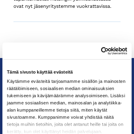
ovat nyt jäsenyritystemme vuokrattavissa.
Tämä sivusto käyttää evästeitä
KauppakamariHelsingin
Käytämme evästeitä tarjoamamme sisällön ja mainosten
seudun
räätälöimiseen, sosiaalisen median ominaisuuksien
kauppakamari
tukemiseen ja kävijämäärämme analysoimiseen. Lisäksi
jaamme sosiaalisen median, mainosalan ja analytiikka-
alan kumppaneillemme tietoja siitä, miten käytät
YHTEYSTIEDOT
sivustoamme. Kumppanimme voivat yhdistää näitä
tietoja muihin tietoihin, joita olet antanut heille tai joita on
Helsingin toimisto
kerätty, kun olet käyttänyt heidän palvelujaan.