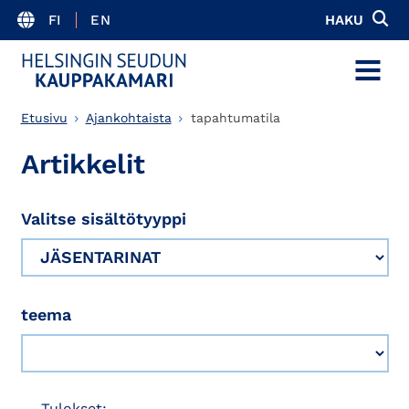
FI
EN
HAKU
MENU
Etusivu
Ajankohtaista
tapahtumatila
Artikkelit
Valitse sisältötyyppi
teema
Tulokset: