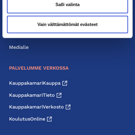
Salli valinta
Liity jäseneksi
Neuvonta ja palvelut
Vain välttämättömät evästeet
Jäsenedut
Medialle
PALVELUMME VERKOSSA
KauppakamariKauppa
KauppakamariTieto
KauppakamariVerkosto
KoulutusOnline