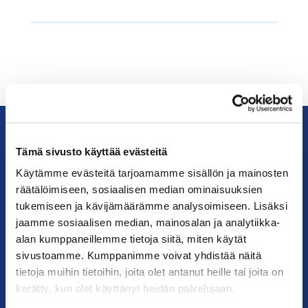
Tämä sivusto käyttää evästeitä
KauppakamariHelsingin
seudun
Käytämme evästeitä tarjoamamme sisällön ja mainosten
kauppakamari
räätälöimiseen, sosiaalisen median ominaisuuksien
tukemiseen ja kävijämäärämme analysoimiseen. Lisäksi
jaamme sosiaalisen median, mainosalan ja analytiikka-
YHTEYSTIEDOT
alan kumppaneillemme tietoja siitä, miten käytät
sivustoamme. Kumppanimme voivat yhdistää näitä
Helsingin toimisto
tietoja muihin tietoihin, joita olet antanut heille tai joita on
Käyntiosoite: Kalevankatu 12, 00100 Helsinki
kerätty, kun olet käyttänyt heidän palvelujaan.
Postiosoite: PL 68, 00131 Helsinki