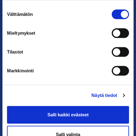
Suostumuksen
Puhelin: 09 228 601 (vaihde)
Välttämätön
valinta
kauppakamari@helsinki.chamber.fi
Katso kaikki yhteystiedot >
Mieltymykset
Anna palautetta >
Tilastot
Markkinointi
Näytä tiedot
PIKALINKIT
Salli kaikki evästeet
Yhteystiedot
Salli valinta
Liity jäseneksi