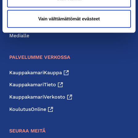
Neuvonta ja palvelut
Vain välttämättömät evästeet
Jäsenedut
Medialle
PALVELUMME VERKOSSA
KauppakamariKauppa
KauppakamariTieto
KauppakamariVerkosto
KoulutusOnline
SEURAA MEITÄ