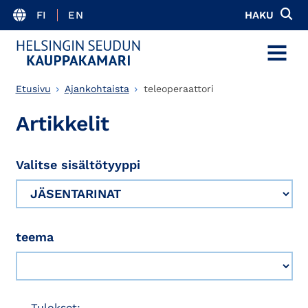
FI
EN
HAKU
MENU
Etusivu
Ajankohtaista
teleoperaattori
Artikkelit
Valitse sisältötyyppi
teema
Tulokset: