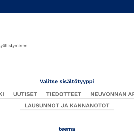
työllistyminen
Valitse sisältötyyppi
KI
UUTISET
TIEDOTTEET
NEUVONNAN AR
LAUSUNNOT JA KANNANOTOT
teema