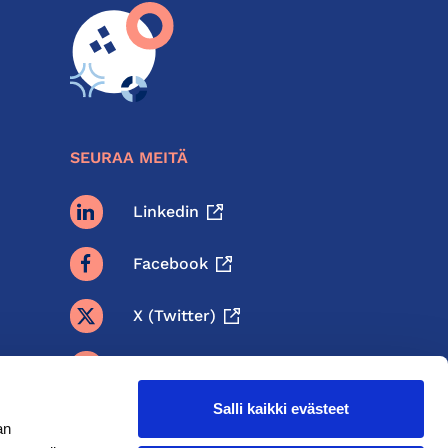
SEURAA MEITÄ
Linkedin
Facebook
X (twitter)
BlueSky
Salli kaikki evästeet
Threads
an