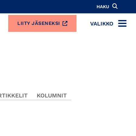
HAKU
VALIKKO
LIITY JÄSENEKSI
MENU
TIKKELIT
KOLUMNIT