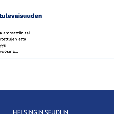
 tulevaisuuden
na ammattiin tai
tettujen että
yys
uosina...
KauppakamariHelsingin