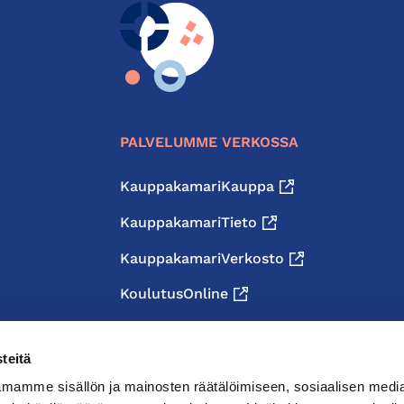
PALVELUMME VERKOSSA
KauppakamariKauppa
KauppakamariTieto
KauppakamariVerkosto
KoulutusOnline
teitä
mamme sisällön ja mainosten räätälöimiseen, sosiaalisen medi