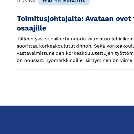
11.5.2026
TOIMITUSJOHTAJALTA
Toimitusjohtajalta: Avataan ovet
osaajille
Jälleen yksi vuosikerta nuoria valmistuu lähiaikoi
suorittaa korkeakoulututkinnon. Sekä korkeakoulu
vastavalmistuneiden korkeakoulutettujen työttöm
on noussut. Työmarkkinoille siirtyminen on viime v