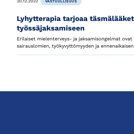
20.12.2022
VASTUULLISUUS
Lyhytterapia tarjoaa täsmälääket
työssäjaksamiseen
Erilaiset mielenterveys- ja jaksamisongelmat ovat
sairauslomien, työkyvyttömyyden ja ennenaikaisen 