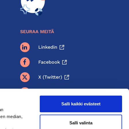
SEURAA MEITÄ
Linkedin
Facebook
X (twitter)
BlueSky
Salli kaikki evästeet
Threads
an
sen median,
Instagram
Salli valinta