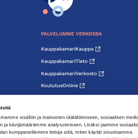
PALVELUMME VERKOSSA
KauppakamariKauppa
KauppakamariTieto
KauppakamariVerkosto
KoulutusOnline
teitä
mamme sisällön ja mainosten räätälöimiseen, sosiaalisen medi
n ja kävijämäärämme analysoimiseen. Lisäksi jaamme sosiaali
alan kumppaneillemme tietoja siitä, miten käytät sivustoamme.