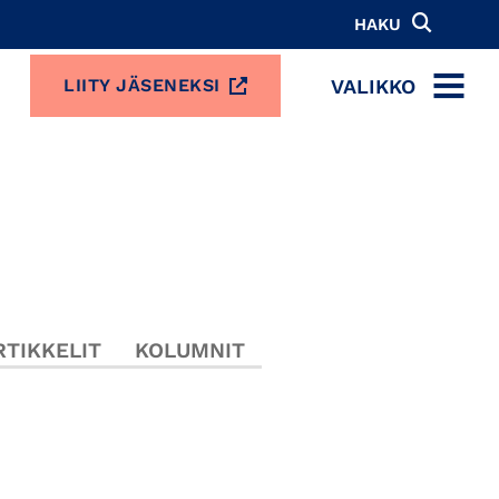
HAKU
VALIKKO
LIITY JÄSENEKSI
MENU
TIKKELIT
KOLUMNIT