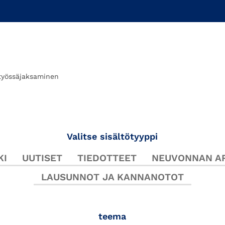
työssäjaksaminen
Valitse sisältötyyppi
KI
UUTISET
TIEDOTTEET
NEUVONNAN AR
LAUSUNNOT JA KANNANOTOT
teema