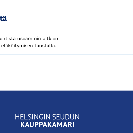
tä
 entistä useammin pitkien
eläköitymisen taustalla.
KauppakamariHelsingin
seudun
kauppakamari