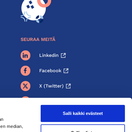
SEURAA MEITÄ
Linkedin
Facebook
X (twitter)
BlueSky
Salli kaikki evästeet
Threads
an
sen median,
Instagram