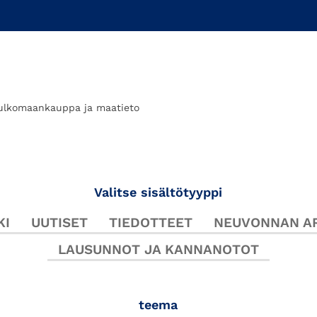
ulkomaankauppa ja maatieto
Valitse sisältötyyppi
KI
UUTISET
TIEDOTTEET
NEUVONNAN AR
LAUSUNNOT JA KANNANOTOT
teema