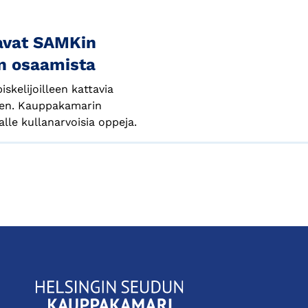
avat SAMKin
ön osaamista
kelijoilleen kattavia
een. Kauppakamarin
alle kullanarvoisia oppeja.
KauppakamariHelsingin
seudun