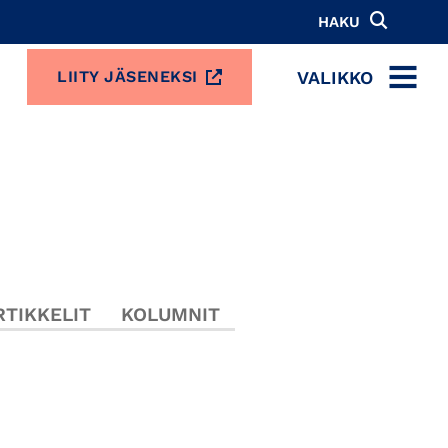
HAKU
VALIKKO
LIITY JÄSENEKSI
MENU
TIKKELIT
KOLUMNIT