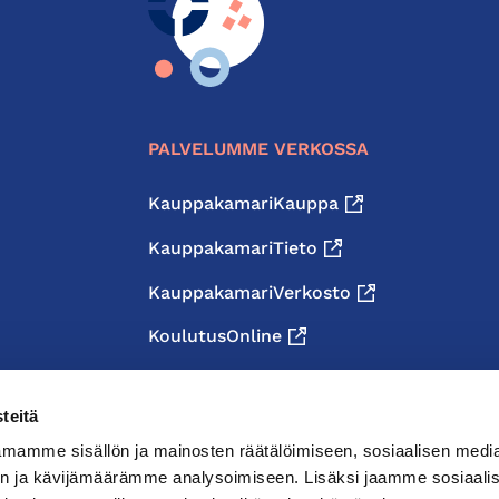
PALVELUMME VERKOSSA
KauppakamariKauppa
KauppakamariTieto
KauppakamariVerkosto
KoulutusOnline
teitä
mamme sisällön ja mainosten räätälöimiseen, sosiaalisen medi
n ja kävijämäärämme analysoimiseen. Lisäksi jaamme sosiaali