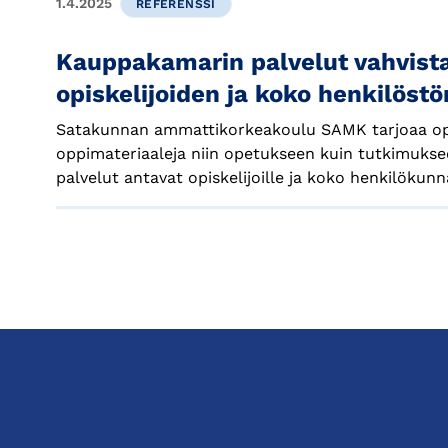
1.4.2025
REFERENSSI
Kauppakamarin palvelut vahvist
opiskelijoiden ja koko henkilöst
Satakunnan ammattikorkeakoulu SAMK tarjoaa opis
oppimateriaaleja niin opetukseen kuin tutkimuks
palvelut antavat opiskelijoille ja koko henkilökunn