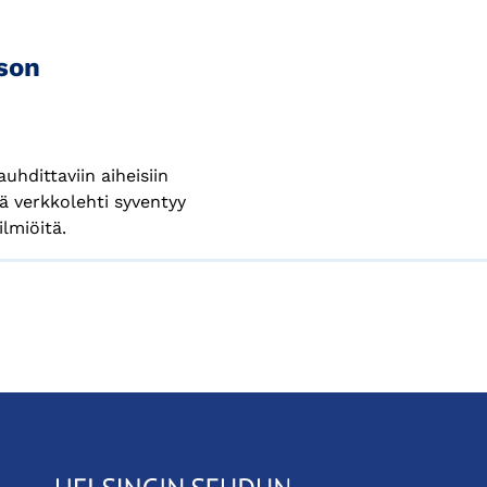
ison
hdittaviin aiheisiin
ä verkkolehti syventyy
ilmiöitä.