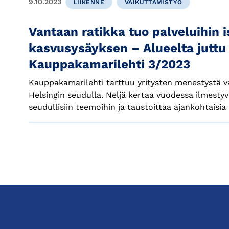
9.10.2023
LIIKENNE
VAIKUTTAMISTYÖ
Vantaan ratikka tuo palveluihin 
kasvusysäyksen – Alueelta juttu
Kauppakamarilehti 3/2023
Kauppakamarilehti tarttuu yritysten menestystä vau
Helsingin seudulla. Neljä kertaa vuodessa ilmestyv
seudullisiin teemoihin ja taustoittaa ajankohtaisia 