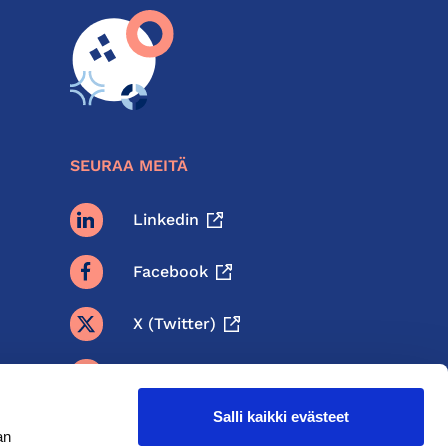
SEURAA MEITÄ
Linkedin
Facebook
X (twitter)
BlueSky
Salli kaikki evästeet
Threads
an