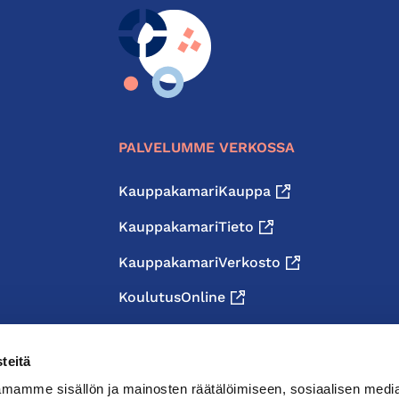
PALVELUMME VERKOSSA
KauppakamariKauppa
KauppakamariTieto
KauppakamariVerkosto
KoulutusOnline
teitä
mamme sisällön ja mainosten räätälöimiseen, sosiaalisen medi