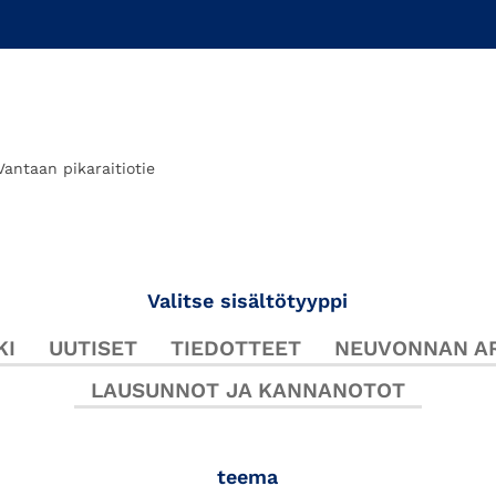
Vantaan pikaraitiotie
Valitse sisältötyyppi
KI
UUTISET
TIEDOTTEET
NEUVONNAN AR
LAUSUNNOT JA KANNANOTOT
teema