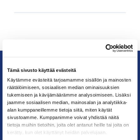
Tämä sivusto käyttää evästeitä
KauppakamariHelsingin
Käytämme evästeitä tarjoamamme sisällön ja mainosten
seudun
räätälöimiseen, sosiaalisen median ominaisuuksien
kauppakamari
tukemiseen ja kävijämäärämme analysoimiseen. Lisäksi
jaamme sosiaalisen median, mainosalan ja analytiikka-
YHTEYSTIEDOT
alan kumppaneillemme tietoja siitä, miten käytät
sivustoamme. Kumppanimme voivat yhdistää näitä
Helsingin toimisto
tietoja muihin tietoihin, joita olet antanut heille tai joita on
Käyntiosoite: Kalevankatu 12, 00100 Helsinki
kerätty, kun olet käyttänyt heidän palvelujaan.
Postiosoite: PL 68, 00131 Helsinki