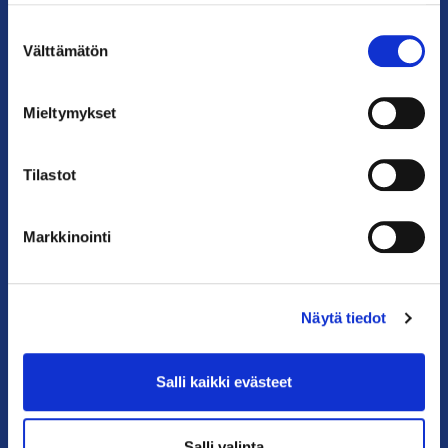
Suostumuksen
Puhelin: 09 228 601 (vaihde)
Välttämätön
valinta
kauppakamari@helsinki.chamber.fi
Katso kaikki yhteystiedot >
Mieltymykset
Anna palautetta >
Tilastot
Markkinointi
Näytä tiedot
PIKALINKIT
Salli kaikki evästeet
Yhteystiedot
Salli valinta