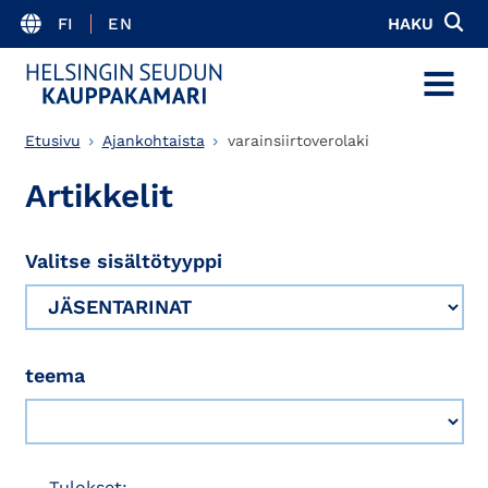
FI
EN
HAKU
MENU
Etusivu
Ajankohtaista
varainsiirtoverolaki
Artikkelit
Valitse sisältötyyppi
teema
Tulokset: