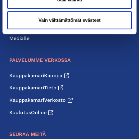
Liity jäseneksi
Neuvonta ja palvelut
Vain välttämättömät evästeet
Jäsenedut
Medialle
PALVELUMME VERKOSSA
KauppakamariKauppa
KauppakamariTieto
KauppakamariVerkosto
KoulutusOnline
SEURAA MEITÄ