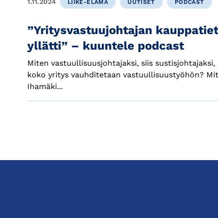
1.11.2024
LIIKE-ELÄMÄ
UUTISET
PODCAST
”Yritysvastuujohtajan kauppatiet
yllätti” – kuuntele podcast
Miten vastuullisuusjohtajaksi, siis sustisjohtajaks
koko yritys vauhditetaan vastuullisuustyöhön? Mit
Ihamäki...