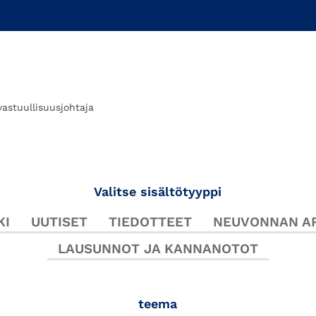
vastuullisuusjohtaja
Valitse sisältötyyppi
KI
UUTISET
TIEDOTTEET
NEUVONNAN AR
LAUSUNNOT JA KANNANOTOT
teema