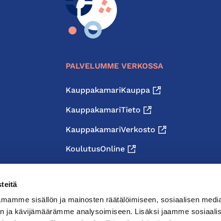
PALVELUMME VERKOSSA
KauppakamariKauppa
KauppakamariTieto
KauppakamariVerkosto
KoulutusOnline
teitä
mamme sisällön ja mainosten räätälöimiseen, sosiaalisen medi
n ja kävijämäärämme analysoimiseen. Lisäksi jaamme sosiaali