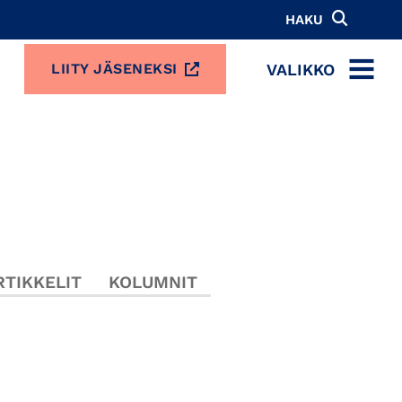
HAKU
VALIKKO
LIITY JÄSENEKSI
MENU
TIKKELIT
KOLUMNIT