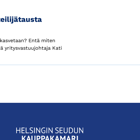
eilijätausta
i, kasvetaan? Entä miten
ä yritysvastuujohtaja Kati
KauppakamariHelsingin
seudun