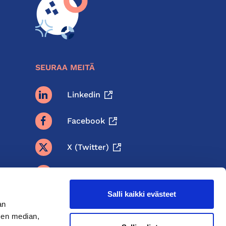
SEURAA MEITÄ
Linkedin
Facebook
X (twitter)
BlueSky
Salli kaikki evästeet
Threads
an
sen median,
Instagram