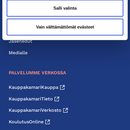
Yhteystiedot
Salli valinta
Liity jäseneksi
Vain välttämättömät evästeet
Neuvonta ja palvelut
Jäsenedut
Medialle
PALVELUMME VERKOSSA
KauppakamariKauppa
KauppakamariTieto
KauppakamariVerkosto
KoulutusOnline