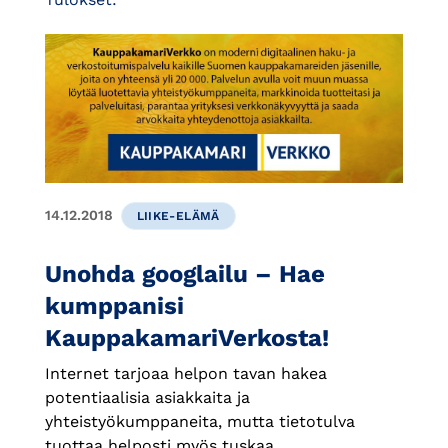
14.12.2018
LIIKE-ELÄMÄ
Unohda googlailu – Hae
kumppanisi
KauppakamariVerkosta!
Internet tarjoaa helpon tavan hakea
potentiaalisia asiakkaita ja
yhteistyökumppaneita, mutta tietotulva
tuottaa helposti myös tuskaa.