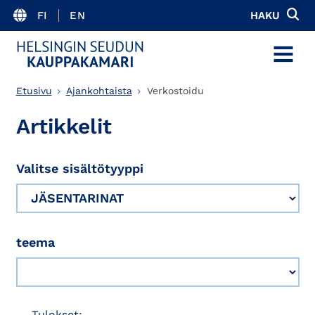
FI
EN
HAKU
MENU
Etusivu
Ajankohtaista
Verkostoidu
Artikkelit
Valitse sisältötyyppi
teema
Tulokset: