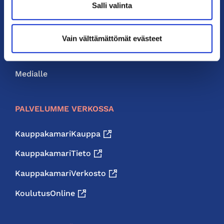
Salli valinta
Liity jäseneksi
Neuvonta ja palvelut
Vain välttämättömät evästeet
Jäsenedut
Medialle
PALVELUMME VERKOSSA
KauppakamariKauppa
KauppakamariTieto
KauppakamariVerkosto
KoulutusOnline