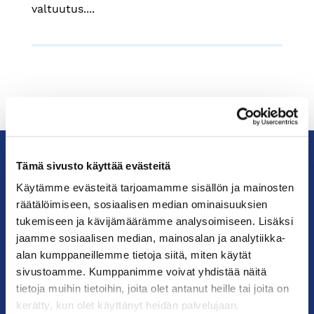
valtuutus....
Tämä sivusto käyttää evästeitä
KauppakamariHelsingin
Käytämme evästeitä tarjoamamme sisällön ja mainosten
seudun
räätälöimiseen, sosiaalisen median ominaisuuksien
kauppakamari
tukemiseen ja kävijämäärämme analysoimiseen. Lisäksi
jaamme sosiaalisen median, mainosalan ja analytiikka-
alan kumppaneillemme tietoja siitä, miten käytät
YHTEYSTIEDOT
sivustoamme. Kumppanimme voivat yhdistää näitä
tietoja muihin tietoihin, joita olet antanut heille tai joita on
Helsingin toimisto
kerätty, kun olet käyttänyt heidän palvelujaan.
Käyntiosoite: Kalevankatu 12, 00100 Helsinki