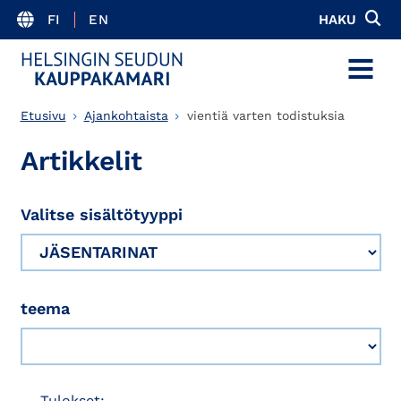
FI
EN
HAKU
MENU
Etusivu
Ajankohtaista
vientiä varten todistuksia
Artikkelit
Valitse sisältötyyppi
teema
Tulokset: