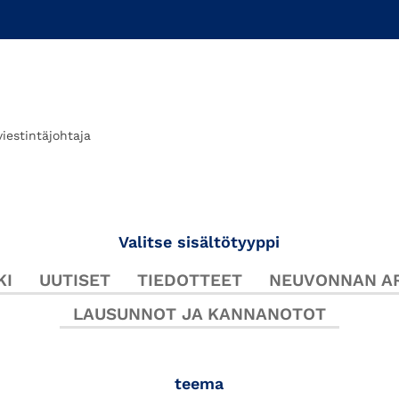
viestintäjohtaja
Valitse sisältötyyppi
KI
UUTISET
TIEDOTTEET
NEUVONNAN AR
LAUSUNNOT JA KANNANOTOT
teema