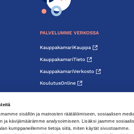
PALVELUMME VERKOSSA
KauppakamariKauppa
KauppakamariTieto
KauppakamariVerkosto
KoulutusOnline
teitä
mamme sisällön ja mainosten räätälöimiseen, sosiaalisen medi
n ja kävijämäärämme analysoimiseen. Lisäksi jaamme sosiaali
alan kumppaneillemme tietoja siitä, miten käytät sivustoamme.