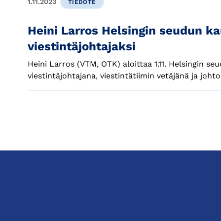
1.11.2023
TIEDOTE
Heini Larros Helsingin seudun 
viestintäjohtajaksi
Heini Larros (VTM, OTK) aloittaa 1.11. Helsingin 
viestintäjohtajana, viestintätiimin vetäjänä ja joht