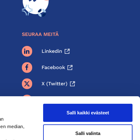
SEURAA MEITÄ
Linkedin
Facebook
X (twitter)
BlueSky
Salli kaikki evästeet
Threads
an
sen median,
Instagram
Salli valinta