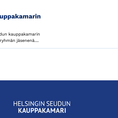
kauppakamarin
seudun kauppakamarin
oryhmän jäsenenä....
KauppakamariHelsingin
seudun
kauppakamari