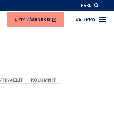
HAKU
VALIKKO
LIITY JÄSENEKSI
MENU
TIKKELIT
KOLUMNIT