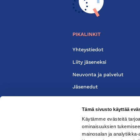
PIKALINKIT
Yhteystiedot
Liity jäseneksi
Neuvonta ja palvelut
Jäsenedut
Medialle
Tämä sivusto käyttää eväs
Käytämme evästeitä tarjoa
ominaisuuksien tukemisee
mainosalan ja analytiikka-