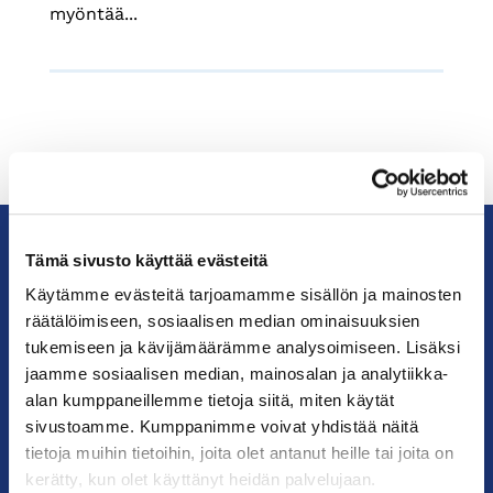
myöntää...
Tämä sivusto käyttää evästeitä
KauppakamariHelsingin
Käytämme evästeitä tarjoamamme sisällön ja mainosten
seudun
räätälöimiseen, sosiaalisen median ominaisuuksien
kauppakamari
tukemiseen ja kävijämäärämme analysoimiseen. Lisäksi
jaamme sosiaalisen median, mainosalan ja analytiikka-
alan kumppaneillemme tietoja siitä, miten käytät
YHTEYSTIEDOT
sivustoamme. Kumppanimme voivat yhdistää näitä
tietoja muihin tietoihin, joita olet antanut heille tai joita on
Helsingin toimisto
kerätty, kun olet käyttänyt heidän palvelujaan.
Käyntiosoite: Kalevankatu 12, 00100 Helsinki