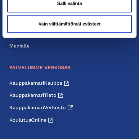
Salli valinta
Liity jäseneksi
Neuvonta ja palvelut
Vain välttämättömät evästeet
Jäsenedut
Medialle
PALVELUMME VERKOSSA
KauppakamariKauppa
KauppakamariTieto
KauppakamariVerkosto
KoulutusOnline