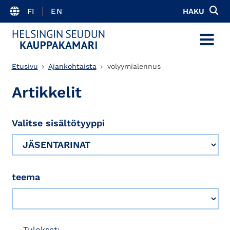
FI
EN
HAKU
MENU
Etusivu
Ajankohtaista
volyymialennus
Artikkelit
Valitse sisältötyyppi
teema
Tulokset: