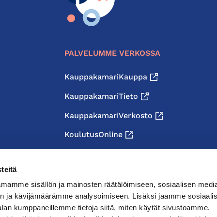
PALVELUMME VERKOSSA
KauppakamariKauppa
KauppakamariTieto
KauppakamariVerkosto
KoulutusOnline
teitä
mamme sisällön ja mainosten räätälöimiseen, sosiaalisen medi
n ja kävijämäärämme analysoimiseen. Lisäksi jaamme sosiaali
alan kumppaneillemme tietoja siitä, miten käytät sivustoamme.