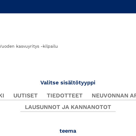
Vuoden kasvuyritys -kilpailu
Valitse sisältötyyppi
KI
UUTISET
TIEDOTTEET
NEUVONNAN AR
LAUSUNNOT JA KANNANOTOT
teema