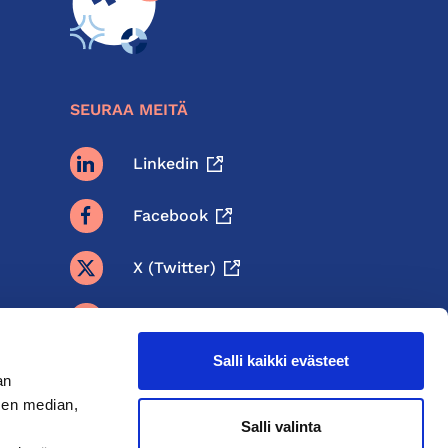
SEURAA MEITÄ
Linkedin
Facebook
X (twitter)
BlueSky
Salli kaikki evästeet
Threads
an
sen median,
Instagram
Salli valinta