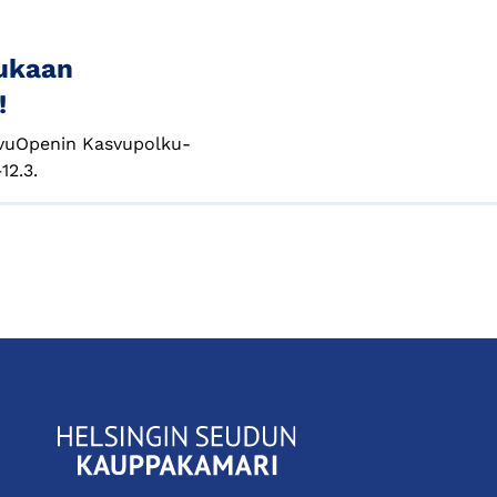
ukaan
!
vuOpenin Kasvupolku-
12.3.
KauppakamariHelsingin
seudun
kauppakamari