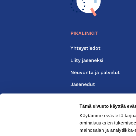
PIKALINKIT
Yhteystiedot
Liity jäseneksi
Neuvonta ja palvelut
Jäsenedut
Medialle
Tämä sivusto käyttää eväs
Käytämme evästeitä tarjoa
ominaisuuksien tukemisee
mainosalan ja analytiikka-