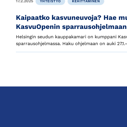
17.2.2025
YHTEISTYÖ
KEHITTÄMINEN
Kaipaatko kasvuneuvoja? Hae m
KasvuOpenin sparrausohjelmaan
Helsingin seudun kauppakamari on kumppani Kas
sparrausohjelmassa. Haku ohjelmaan on auki 27.1.–